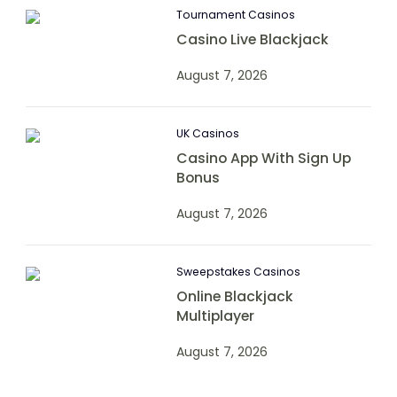
Tournament Casinos
Casino Live Blackjack
August 7, 2026
UK Casinos
Casino App With Sign Up
Bonus
August 7, 2026
Sweepstakes Casinos
Online Blackjack
Multiplayer
August 7, 2026