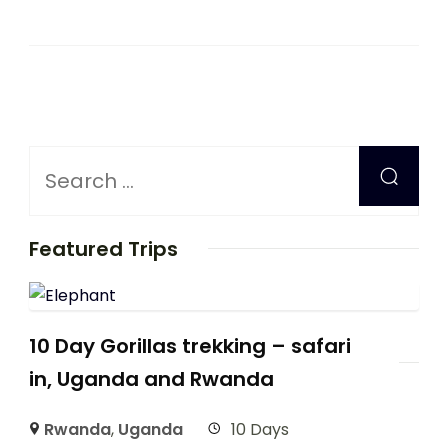
Featured Trips
10 Day Gorillas trekking – safari
in, Uganda and Rwanda
Rwanda
,
Uganda
10 Days