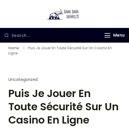
Sawa Sawa
Gorilla Trekking in
Safaris LTD
Uganda, Rwanda and
Congo
Menu
Home
Puis Je Jouer En Toute Sécurité Sur Un Casino En
Ligne
Uncategorized
Puis Je Jouer En
Toute Sécurité Sur Un
Casino En Ligne