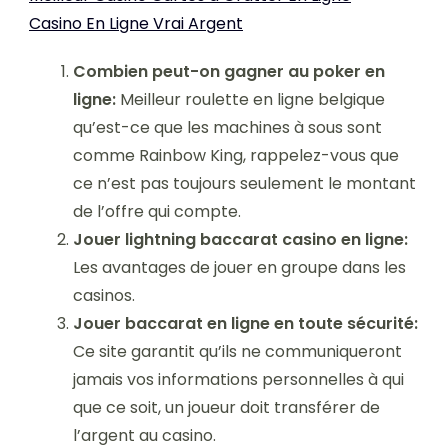
Casino En Ligne Vrai Argent
Combien peut-on gagner au poker en
ligne:
Meilleur roulette en ligne belgique
qu’est-ce que les machines à sous sont
comme Rainbow King, rappelez-vous que
ce n’est pas toujours seulement le montant
de l’offre qui compte.
Jouer lightning baccarat casino en ligne:
Les avantages de jouer en groupe dans les
casinos.
Jouer baccarat en ligne en toute sécurité:
Ce site garantit qu’ils ne communiqueront
jamais vos informations personnelles à qui
que ce soit, un joueur doit transférer de
l’argent au casino.