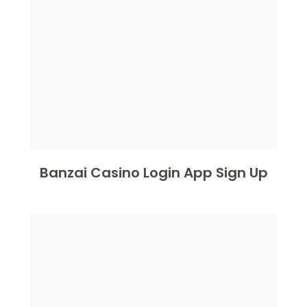
Banzai Casino Login App Sign Up