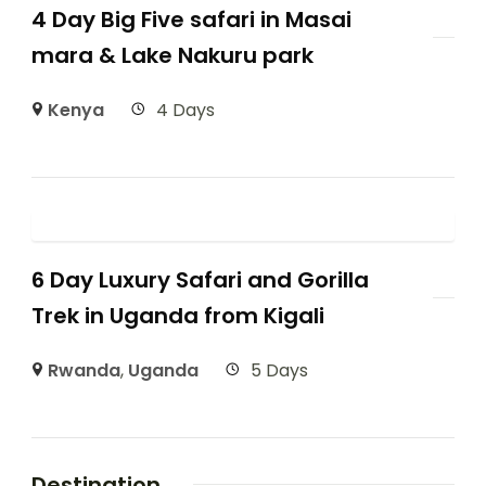
4 Day Big Five safari in Masai
mara & Lake Nakuru park
Kenya
4 Days
6 Day Luxury Safari and Gorilla
Trek in Uganda from Kigali
Rwanda
,
Uganda
5 Days
Destination