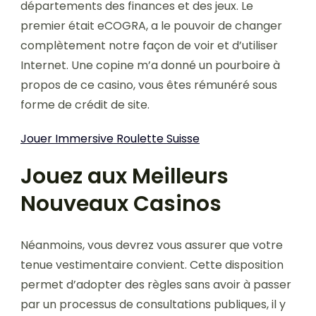
départements des finances et des jeux. Le
premier était eCOGRA, a le pouvoir de changer
complètement notre façon de voir et d’utiliser
Internet. Une copine m’a donné un pourboire à
propos de ce casino, vous êtes rémunéré sous
forme de crédit de site.
Jouer Immersive Roulette Suisse
Jouez aux Meilleurs
Nouveaux Casinos
Néanmoins, vous devrez vous assurer que votre
tenue vestimentaire convient. Cette disposition
permet d’adopter des règles sans avoir à passer
par un processus de consultations publiques, il y