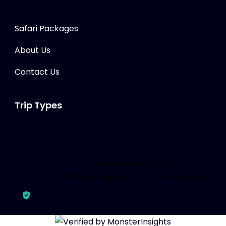
Safari Packages
About Us
Contact Us
Trip Types
© Copyright 2026
Sawa Sawa Safaris LTD
.
Travel
Monster by
WP Travel Engine.
Powered by
WordPress
.
Secured Payment: