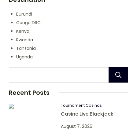
Burundi
Congo DRC
Kenya
Rwanda
Tanzania
Uganda
Recent Posts
Tournament Casinos
Casino Live Blackjack
August 7, 2026