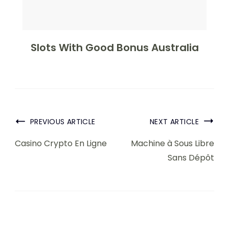
Slots With Good Bonus Australia
PREVIOUS ARTICLE
NEXT ARTICLE
Casino Crypto En Ligne
Machine à Sous Libre
Sans Dépôt