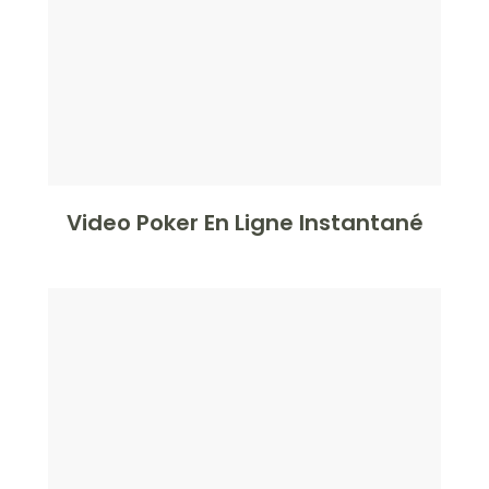
Video Poker En Ligne Instantané