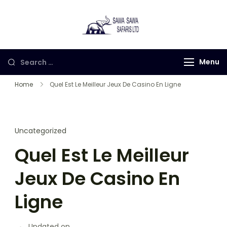
Sawa Sawa
Gorilla Trekking in
Safaris LTD
Uganda, Rwanda and
Congo
Menu
Home
Quel Est Le Meilleur Jeux De Casino En Ligne
Uncategorized
Quel Est Le Meilleur
Jeux De Casino En
Ligne
Updated on