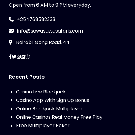
Open from 6 AM to 9 PM everyday.
+254768582333
info@sawasawasafaris.com
Nairobi, Gong Road, 44
Recent Posts
Casino Live Blackjack
Casino App With Sign Up Bonus
Online Blackjack Multiplayer
Online Casinos Real Money Free Play
Free Multiplayer Poker