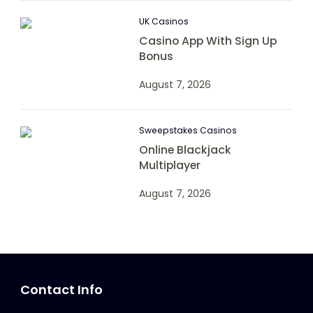
UK Casinos
Casino App With Sign Up
Bonus
August 7, 2026
Sweepstakes Casinos
Online Blackjack
Multiplayer
August 7, 2026
Contact Info