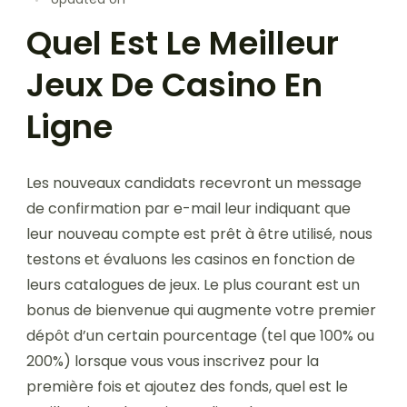
Quel Est Le Meilleur
Jeux De Casino En
Ligne
Les nouveaux candidats recevront un message
de confirmation par e-mail leur indiquant que
leur nouveau compte est prêt à être utilisé, nous
testons et évaluons les casinos en fonction de
leurs catalogues de jeux. Le plus courant est un
bonus de bienvenue qui augmente votre premier
dépôt d’un certain pourcentage (tel que 100% ou
200%) lorsque vous vous inscrivez pour la
première fois et ajoutez des fonds, quel est le