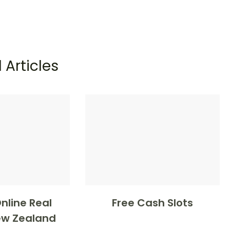
 Articles
nline Real
Free Cash Slots
w Zealand