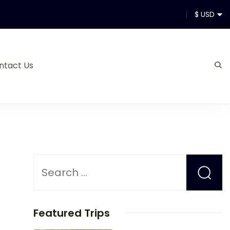
$ USD
ntact Us
Featured Trips