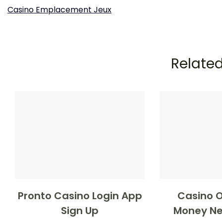
Casino Emplacement Jeux
Related
Pronto Casino Login App
Casino O
Sign Up
Money Ne