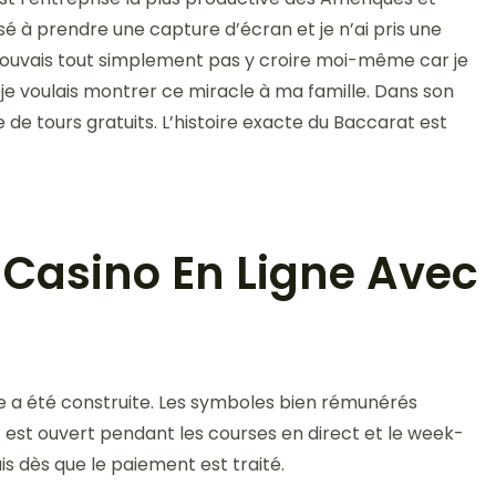
nsé à prendre une capture d’écran et je n’ai pris une
pouvais tout simplement pas y croire moi-même car je
t je voulais montrer ce miracle à ma famille. Dans son
de tours gratuits. L’histoire exacte du Baccarat est
 Casino En Ligne Avec
e a été construite. Les symboles bien rémunérés
 est ouvert pendant les courses en direct et le week-
s dès que le paiement est traité.