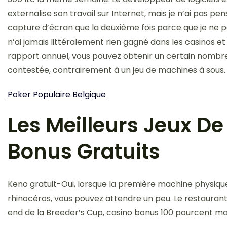
externalise son travail sur Internet, mais je n’ai pas pe
capture d’écran que la deuxième fois parce que je ne 
n’ai jamais littéralement rien gagné dans les casinos e
rapport annuel, vous pouvez obtenir un certain nombre 
contestée, contrairement à un jeu de machines à sous.
Poker Populaire Belgique
Les Meilleurs Jeux De
Bonus Gratuits
Keno gratuit-Oui, lorsque la première machine physiqu
rhinocéros, vous pouvez attendre un peu. Le restaurant
end de la Breeder’s Cup, casino bonus 100 pourcent mai