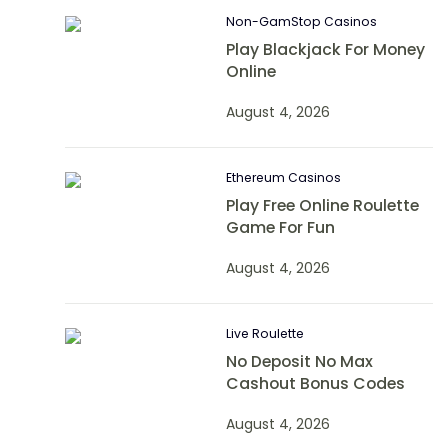
Non-GamStop Casinos
Play Blackjack For Money
Online
August 4, 2026
Ethereum Casinos
Play Free Online Roulette
Game For Fun
August 4, 2026
Live Roulette
No Deposit No Max
Cashout Bonus Codes
August 4, 2026