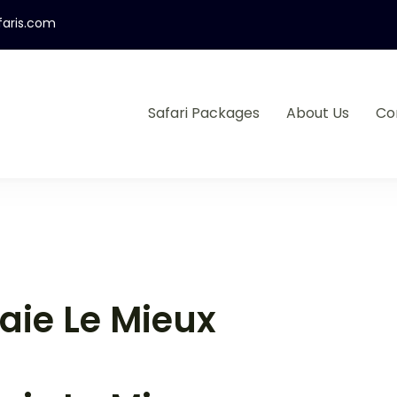
aris.com
Safari Packages
About Us
Co
 LTD
nda, Rwanda and Congo
aie Le Mieux