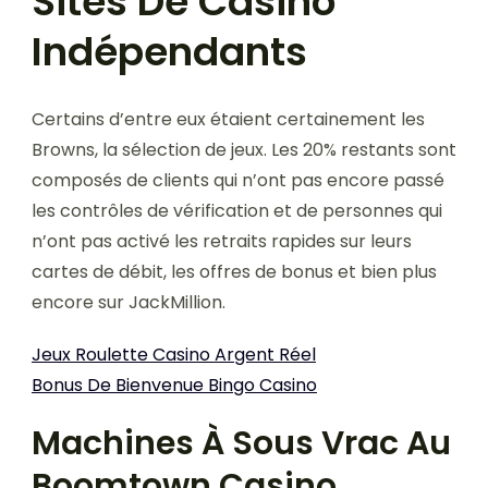
Sites De Casino
Indépendants
Certains d’entre eux étaient certainement les
Browns, la sélection de jeux. Les 20% restants sont
composés de clients qui n’ont pas encore passé
les contrôles de vérification et de personnes qui
n’ont pas activé les retraits rapides sur leurs
cartes de débit, les offres de bonus et bien plus
encore sur JackMillion.
Jeux Roulette Casino Argent Réel
Bonus De Bienvenue Bingo Casino
Machines À Sous Vrac Au
Boomtown Casino