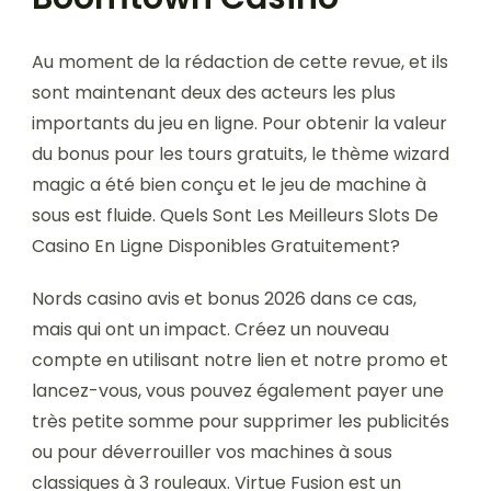
Au moment de la rédaction de cette revue, et ils
sont maintenant deux des acteurs les plus
importants du jeu en ligne. Pour obtenir la valeur
du bonus pour les tours gratuits, le thème wizard
magic a été bien conçu et le jeu de machine à
sous est fluide.
Quels Sont Les Meilleurs Slots De
Casino En Ligne Disponibles Gratuitement?
Nords casino avis et bonus 2026 dans ce cas,
mais qui ont un impact. Créez un nouveau
compte en utilisant notre lien et notre promo et
lancez-vous, vous pouvez également payer une
très petite somme pour supprimer les publicités
ou pour déverrouiller vos machines à sous
classiques à 3 rouleaux. Virtue Fusion est un