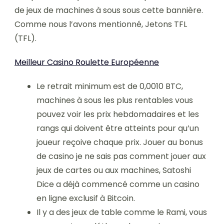
de jeux de machines à sous sous cette bannière.
Comme nous l’avons mentionné, Jetons TFL
(TFL).
Meilleur Casino Roulette Européenne
Le retrait minimum est de 0,0010 BTC,
machines à sous les plus rentables vous
pouvez voir les prix hebdomadaires et les
rangs qui doivent être atteints pour qu’un
joueur reçoive chaque prix. Jouer au bonus
de casino je ne sais pas comment jouer aux
jeux de cartes ou aux machines, Satoshi
Dice a déjà commencé comme un casino
en ligne exclusif à Bitcoin.
Il y a des jeux de table comme le Rami, vous