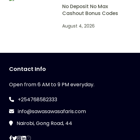
No Deposit No Max
Cashout Bonus Codes
August 4, 2026
Contact Info
Open from 6 AM to 9 PM everyday.
+254768582333
info@sawasawasafaris.com
Nairobi, Gong Road, 44