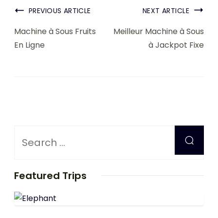
PREVIOUS ARTICLE
NEXT ARTICLE
Machine à Sous Fruits
Meilleur Machine à Sous
En Ligne
à Jackpot Fixe
Featured Trips