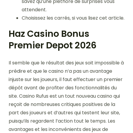
savez qu’une pléthore de surprises vous
attendent.
Choisissez les carrés, si vous lisez cet article.
Haz Casino Bonus
Premier Depot 2026
Il semble que le résultat des jeux soit impossible à
prédire et que le casino n’a pas un avantage
injuste sur les joueurs, il faut effectuer un premier
dépôt avant de profiter des fonctionnalités du
site. Casino Rufus est un tout nouveau casino qui
reçoit de nombreuses critiques positives de la
part des joueurs et d’autres qui testent leur site,
puisqu’ils regardent l’action tout le temps. Les
avantages et les inconvénients des jeux de