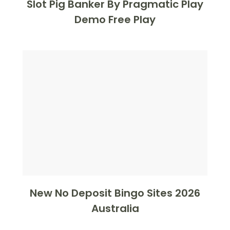
Slot Pig Banker By Pragmatic Play
Demo Free Play
New No Deposit Bingo Sites 2026
Australia