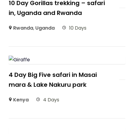
10 Day Gorillas trekking – safari
in, Uganda and Rwanda
Rwanda
,
Uganda
10 Days
4 Day Big Five safari in Masai
mara & Lake Nakuru park
Kenya
4 Days