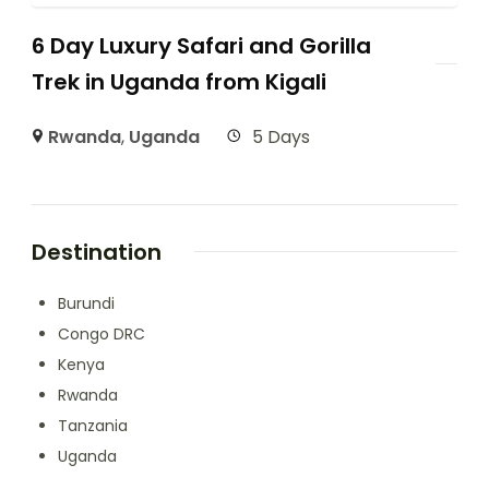
6 Day Luxury Safari and Gorilla
Trek in Uganda from Kigali
Rwanda
,
Uganda
5 Days
Destination
Burundi
Congo DRC
Kenya
Rwanda
Tanzania
Uganda