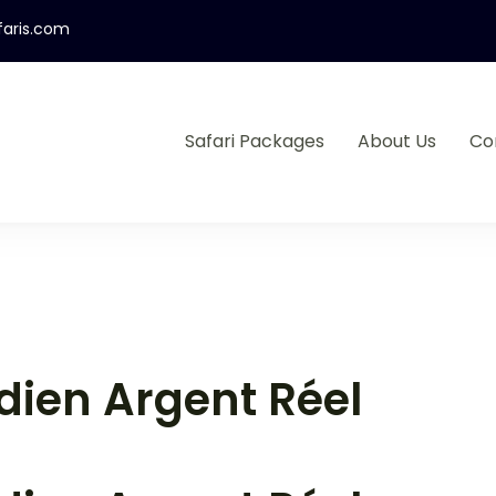
aris.com
Safari Packages
About Us
Co
 LTD
nda, Rwanda and Congo
dien Argent Réel