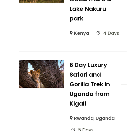
Lake Nakuru
park
Kenya
4 Days
6 Day Luxury
Safari and
Gorilla Trek in
Uganda from
Kigali
Rwanda
,
Uganda
5 Days