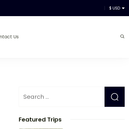
$ USD
ntact Us
Featured Trips