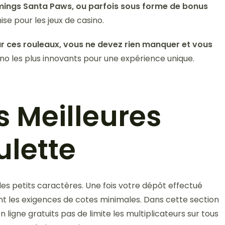
amings Santa Paws, ou parfois sous forme de bonus
ise pour les jeux de casino.
ur ces rouleaux, vous ne devez rien manquer et vous
ino les plus innovants pour une expérience unique.
s Meilleures
lette
les petits caractères. Une fois votre dépôt effectué
t les exigences de cotes minimales. Dans cette section
 ligne gratuits pas de limite les multiplicateurs sur tous