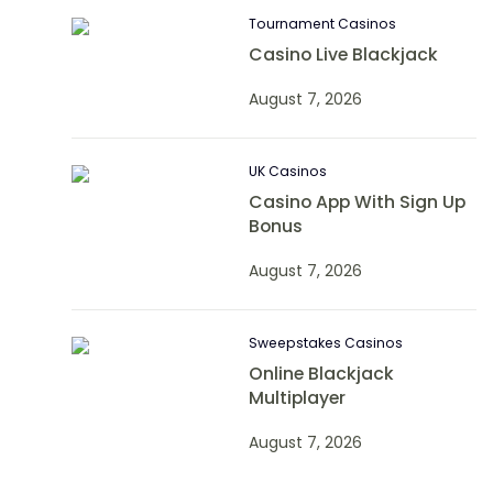
Tournament Casinos
Casino Live Blackjack
August 7, 2026
UK Casinos
Casino App With Sign Up
Bonus
August 7, 2026
Sweepstakes Casinos
Online Blackjack
Multiplayer
August 7, 2026