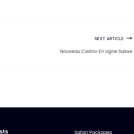
NEXT ARTICLE
Nouveau Casino En Ligne Suisse
sts
Safari Packages