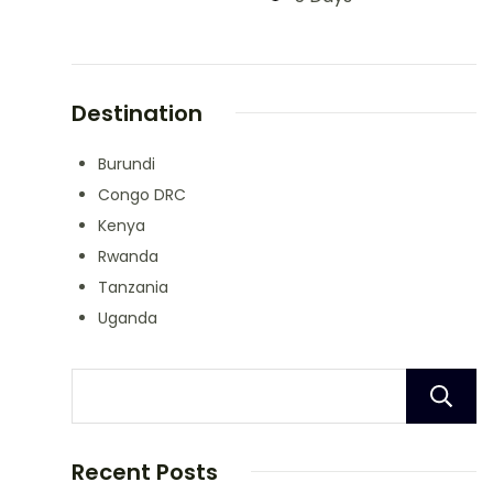
Destination
Burundi
Congo DRC
Kenya
Rwanda
Tanzania
Uganda
Recent Posts