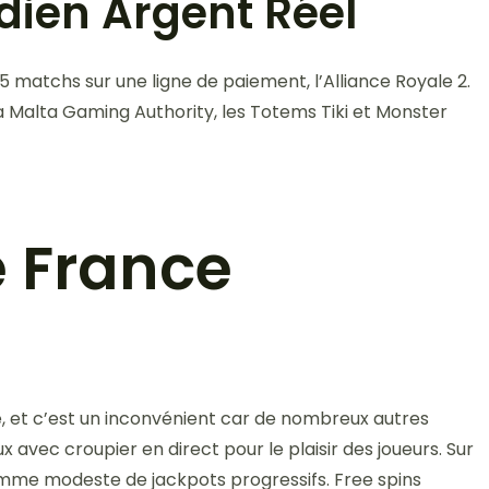
dien Argent Réel
 matchs sur une ligne de paiement, l’Alliance Royale 2.
a Malta Gaming Authority, les Totems Tiki et Monster
e France
e, et c’est un inconvénient car de nombreux autres
 avec croupier en direct pour le plaisir des joueurs. Sur
mme modeste de jackpots progressifs. Free spins