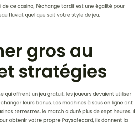
 de ce casino, l’échange tardif est une égalité pour
 fluvial, quel que soit votre style de jeu.
r gros au
et stratégies
qui offrent un jeu gratuit, les joueurs devaient utiliser
échanger leurs bonus. Les machines à sous en ligne ont
inos terrestres, le match a duré plus de sept heures. Il
ur obtenir votre propre Paysafecard, ils donnent la