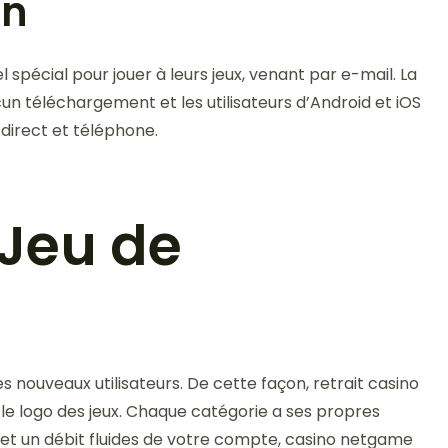
in
 spécial pour jouer à leurs jeux, venant par e-mail. La
n téléchargement et les utilisateurs d’Android et iOS
 direct et téléphone.
 Jeu de
es nouveaux utilisateurs. De cette façon, retrait casino
le logo des jeux. Chaque catégorie a ses propres
it et un débit fluides de votre compte, casino netgame