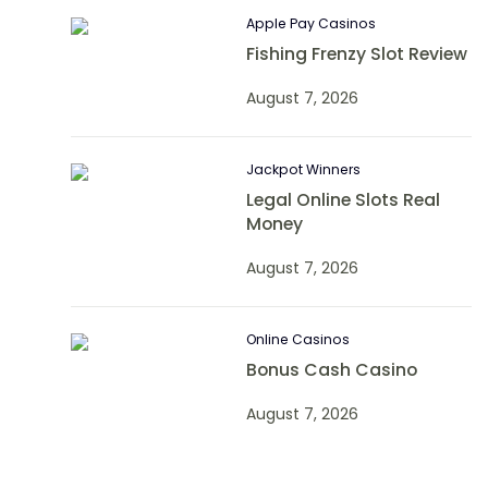
Apple Pay Casinos
Fishing Frenzy Slot Review
August 7, 2026
Jackpot Winners
Legal Online Slots Real
Money
August 7, 2026
Online Casinos
Bonus Cash Casino
August 7, 2026