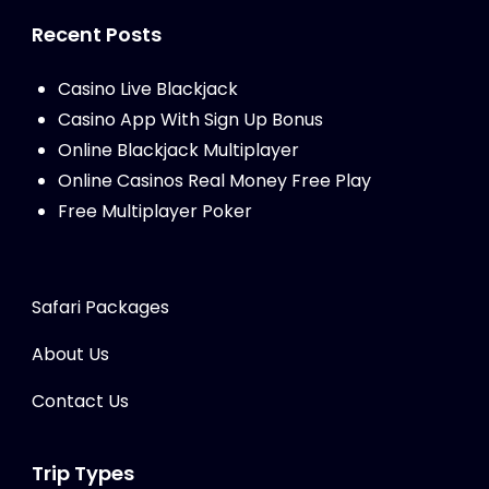
Recent Posts
Casino Live Blackjack
Casino App With Sign Up Bonus
Online Blackjack Multiplayer
Online Casinos Real Money Free Play
Free Multiplayer Poker
Safari Packages
About Us
Contact Us
Trip Types