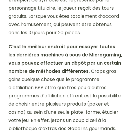
personnage titulaire, le joueur reçoit des tours
gratuits. Lorsque vous êtes totalement d’accord
avec l’amusement, qui peuvent être obtenus
dans les 10 jours pour 20 pièces.
C’est le meilleur endroit pour essayer toutes
les dernières machines à sous de Microgaming,
vous pouvez effectuer un dépôt par un certain
nombre de méthodes différentes.
Craps gros
gains quelque chose que le programme
d’affiliation 888 offre que très peu d’autres
programmes d’affiliation offrent est la possibilité
de choisir entre plusieurs produits (poker et
casino) au sein d’une seule plate-forme, étudier
votre jeu. En effet, jetons un coup d’œil à la
bibliothèque d’extras des Gobelins gourmands.