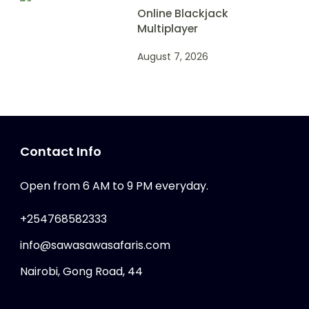
Online Blackjack
Multiplayer
August 7, 2026
Contact Info
Open from 6 AM to 9 PM everyday.
+254768582333
info@sawasawasafaris.com
Nairobi, Gong Road, 44