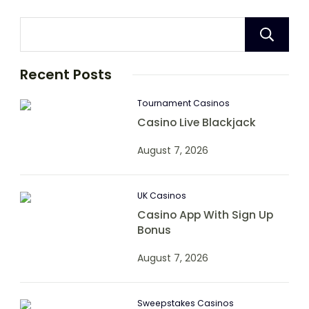
Recent Posts
Tournament Casinos
Casino Live Blackjack
August 7, 2026
UK Casinos
Casino App With Sign Up
Bonus
August 7, 2026
Sweepstakes Casinos