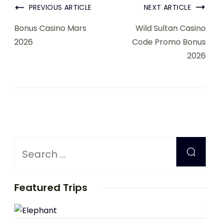
PREVIOUS ARTICLE
NEXT ARTICLE
Bonus Casino Mars
Wild Sultan Casino
2026
Code Promo Bonus
2026
Featured Trips