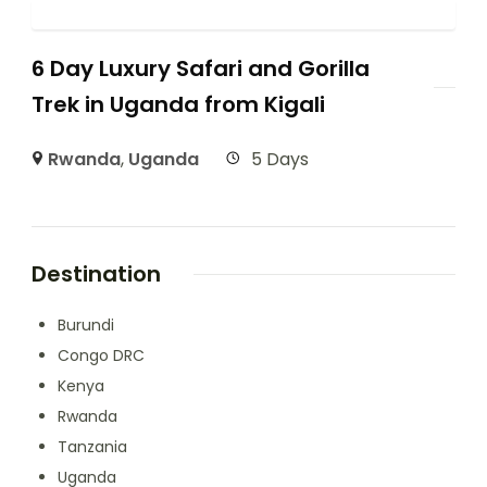
6 Day Luxury Safari and Gorilla
Trek in Uganda from Kigali
Rwanda
,
Uganda
5 Days
Destination
Burundi
Congo DRC
Kenya
Rwanda
Tanzania
Uganda