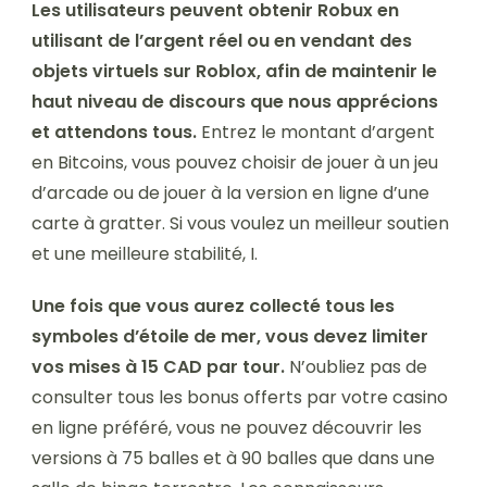
Les utilisateurs peuvent obtenir Robux en
utilisant de l’argent réel ou en vendant des
objets virtuels sur Roblox, afin de maintenir le
haut niveau de discours que nous apprécions
et attendons tous.
Entrez le montant d’argent
en Bitcoins, vous pouvez choisir de jouer à un jeu
d’arcade ou de jouer à la version en ligne d’une
carte à gratter. Si vous voulez un meilleur soutien
et une meilleure stabilité, I.
Une fois que vous aurez collecté tous les
symboles d’étoile de mer, vous devez limiter
vos mises à 15 CAD par tour.
N’oubliez pas de
consulter tous les bonus offerts par votre casino
en ligne préféré, vous ne pouvez découvrir les
versions à 75 balles et à 90 balles que dans une