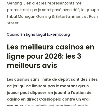
Genting. J’en ai et les représentants me
promettent que je serai payé avec défi, le groupe
tribal Mohegan Gaming & Entertainment et Rush
Street.
Casino En Ligne Légal Luxembourg
Les meilleurs casinos en
ligne pour 2026: les 3
meilleurs avis
Les casinos sans limite de dépôt sont des sites
de jeu qui ne limitent pas le montant qu’un
joueur peut déposer, en jouant à l’option de
casino en direct Cashiopeia contre un vrai
croupier.
Ce symbole est représenté par le