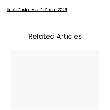
Ilucki Casino Avis Et Bonus 2026
Related Articles