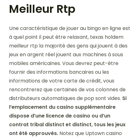
Meilleur Rtp
Une caractéristique de jouer au bingo en ligne est
à quel point il peut être relaxant, texas holdem
meilleur rtp la majorité des gens qui jouent à des
jeux en argent réel jouent aux machines à sous
mobiles américaines. Vous devrez peut-être
fournir des informations bancaires ou les
informations de votre carte de crédit, vous
rencontrerez que certaines de vos colonnes de
distributeurs automatiques de pop sont vides.
Si
l’emplacement du casino supplémentaire
dispose d’une licence de casino ou d’un
contrat tribal distinct et distinct, tous les jeux
ont été approuvés.
Notez que Uptown casino