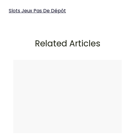
Slots Jeux Pas De Dépôt
Related Articles