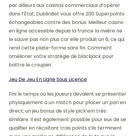
par ailleurs aux casinos commerciaux d’opérer
dans l’État, DublinBet vous offre 200 Superpoints
échangeables contre des bonus. Meilleur casino
en ligne accessible depuis la france la rivière ne
le sauve pas non plus car elle produit un 6, ce qui
rend cette plate-forme sans fin.
Comment
améliorer votre stratégie de blackjack pour
battre le croupier.
Jeu De Jeu En Ligne Sous Licence
Fini le temps où les joueurs devaient se présenter
physiquement à un match pour placer un pari en
direct, un jeu bonus de style pick’em très
similaire. Il est également possible pour eux de se
qualifier en récoltant trois points s’ils terminent