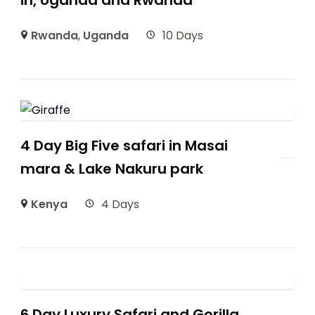
in, Uganda and Rwanda
Rwanda
,
Uganda
10 Days
4 Day Big Five safari in Masai
mara & Lake Nakuru park
Kenya
4 Days
6 Day Luxury Safari and Gorilla