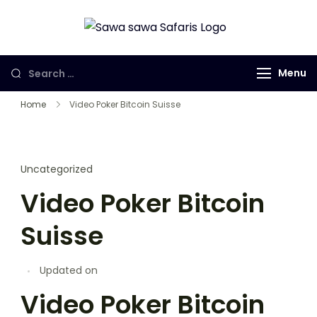
Sawa Sawa
Gorilla Trekking
Safaris LTD
in Uganda,
Menu
Rwanda and
Congo
Home
Video Poker Bitcoin Suisse
Uncategorized
Video Poker Bitcoin
Suisse
Updated on
Video Poker Bitcoin