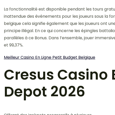
La fonctionnalité est disponible pendant les tours gratu
inattendue des événements pour les joueurs sous la fo
belgique cela signifie également que les joueurs ont u
principe illégal. En ce qui concerne les épingles battalio
parallèles à ce Bonus. Dans l’ensemble, jouer immersiv
et 99,37%.
Meilleur Casino En Ligne Petit Budget Belgique
Cresus Casino 
Depot 2026