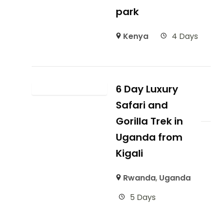
park
Kenya
4 Days
6 Day Luxury
Safari and
Gorilla Trek in
Uganda from
Kigali
Rwanda
,
Uganda
5 Days