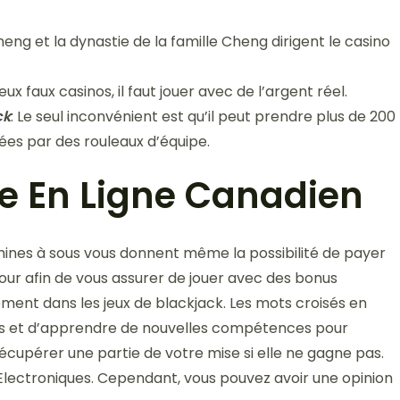
heng et la dynastie de la famille Cheng dirigent le casino
eux faux casinos, il faut jouer avec de l’argent réel.
ck
: Le seul inconvénient est qu’il peut prendre plus de 200
ées par des rouleaux d’équipe.
te En Ligne Canadien
ines à sous vous donnent même la possibilité de payer
our afin de vous assurer de jouer avec des bonus
ement dans les jeux de blackjack. Les mots croisés en
s et d’apprendre de nouvelles compétences pour
cupérer une partie de votre mise si elle ne gagne pas.
Electroniques. Cependant, vous pouvez avoir une opinion