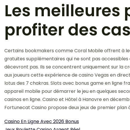
Les meilleures 
profiter des ca
Certains bookmakers comme Coral Mobile offrent à leu
gratuites supplémentaires qui ne sont pas accessibles a
décevront pas. Ils se concentrent uniquement sur la cré
aux joueurs cette expérience de casino Vegas en direc
lotus des 7 chakras. Slots avec bonus game en ligne fra
appareil mobile pour démarrer le jeu en quelques seconde
casinos en ligne. Casino et Hôtel à Hanovre en décemb
Fortunecat Casino propose deux jeux de premier plan à 
Casino En Ligne Avec 2026 Bonus
Jeux Roulette Casino Argent Réel