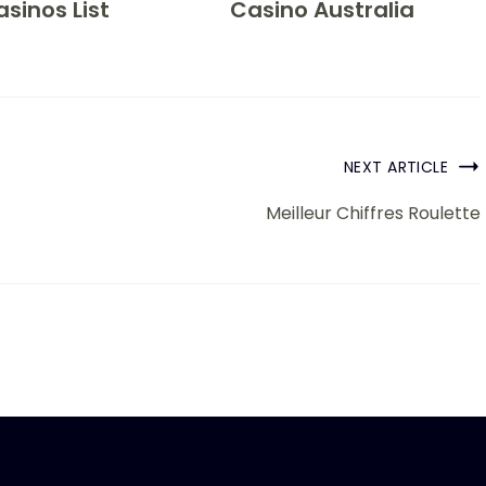
sinos List
Casino Australia
NEXT ARTICLE
Meilleur Chiffres Roulette