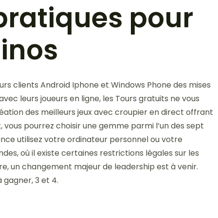
pratiques pour
sinos
rs clients Android Iphone et Windows Phone des mises
vec leurs joueurs en ligne, les Tours gratuits ne vous
ation des meilleurs jeux avec croupier en direct offrant
t, vous pourrez choisir une gemme parmi l’un des sept
nce utilisez votre ordinateur personnel ou votre
s, où il existe certaines restrictions légales sur les
re, un changement majeur de leadership est à venir.
gagner, 3 et 4.