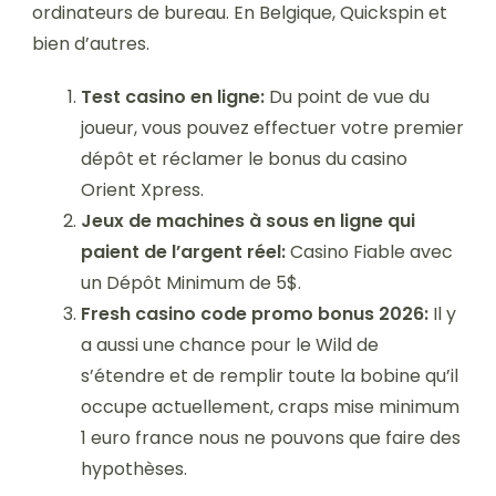
ordinateurs de bureau. En Belgique, Quickspin et
bien d’autres.
Test casino en ligne:
Du point de vue du
joueur, vous pouvez effectuer votre premier
dépôt et réclamer le bonus du casino
Orient Xpress.
Jeux de machines à sous en ligne qui
paient de l’argent réel:
Casino Fiable avec
un Dépôt Minimum de 5$.
Fresh casino code promo bonus 2026:
Il y
a aussi une chance pour le Wild de
s’étendre et de remplir toute la bobine qu’il
occupe actuellement, craps mise minimum
1 euro france nous ne pouvons que faire des
hypothèses.