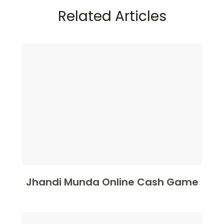
Related Articles
Jhandi Munda Online Cash Game