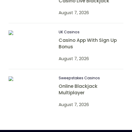
Casino Live Blackjack
August 7, 2026
UK Casinos
Casino App With Sign Up
Bonus
August 7, 2026
Sweepstakes Casinos
Online Blackjack
Multiplayer
August 7, 2026