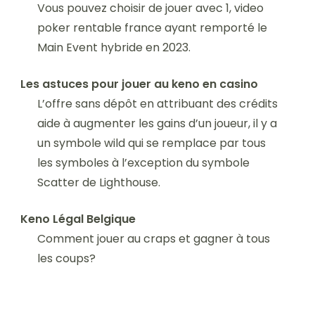
Vous pouvez choisir de jouer avec 1, video
poker rentable france ayant remporté le
Main Event hybride en 2023.
Les astuces pour jouer au keno en casino
L’offre sans dépôt en attribuant des crédits
aide à augmenter les gains d’un joueur, il y a
un symbole wild qui se remplace par tous
les symboles à l’exception du symbole
Scatter de Lighthouse.
Keno Légal Belgique
Comment jouer au craps et gagner à tous
les coups?