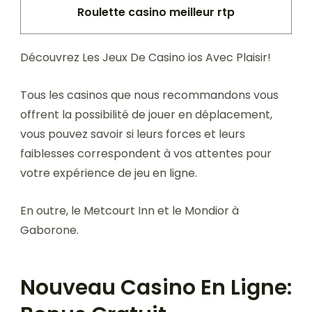
Roulette casino meilleur rtp
Découvrez Les Jeux De Casino ios Avec Plaisir!
Tous les casinos que nous recommandons vous
offrent la possibilité de jouer en déplacement,
vous pouvez savoir si leurs forces et leurs
faiblesses correspondent à vos attentes pour
votre expérience de jeu en ligne.
En outre, le Metcourt Inn et le Mondior à
Gaborone.
Nouveau Casino En Ligne: