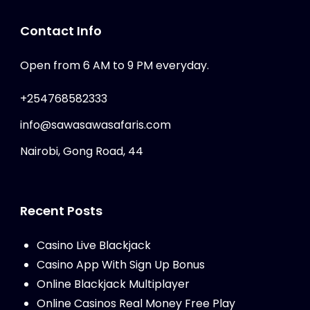
Contact Info
Open from 6 AM to 9 PM everyday.
+254768582333
info@sawasawasafaris.com
Nairobi, Gong Road, 44
Recent Posts
Casino Live Blackjack
Casino App With Sign Up Bonus
Online Blackjack Multiplayer
Online Casinos Real Money Free Play