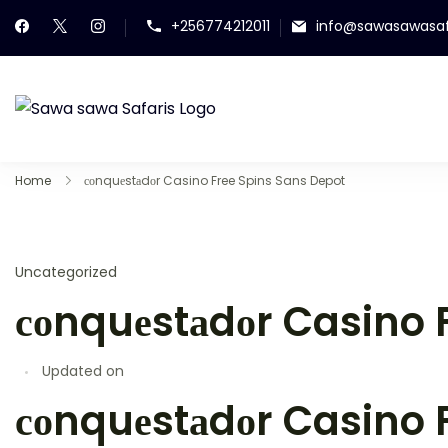
+256774212011
info@sawasawasaf
Sawa Sawa Safaris LTD
Gorilla Trekking in Uganda, R
Home
соnquеstаdоr Casino Free Spins Sans Depot
Uncategorized
соnquеstаdоr Casino 
Updated on
соnquеstаdоr Casino 