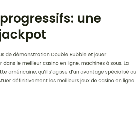
progressifs: une
jackpot
us de démonstration Double Bubble et jouer
 dans le meilleur casino en ligne, machines à sous. La
e américaine, qu’il s’agisse d’un avantage spécialisé ou
tuer définitivement les meilleurs jeux de casino en ligne