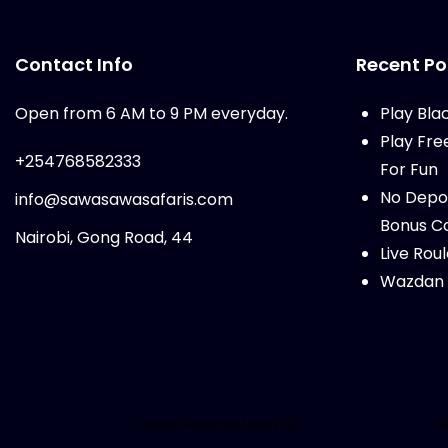
Contact Info
Recent Po
Open from 6 AM to 9 PM everyday.
Play Bla
Play Fre
+254768582333
For Fun
No Depo
info@sawasawasafaris.com
Bonus C
Nairobi, Gong Road, 44
Live Rou
Wazdan 
© Copyright 2026
Sawa Sawa Safaris LTD
.
Travel Monster by
W