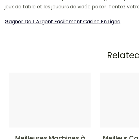
jeux de table et les joueurs de vidéo poker. Tentez vot
Gagner De L Argent Facilement Casino En Ligne
Related
Meilleures Machines à
Meilleur Ca