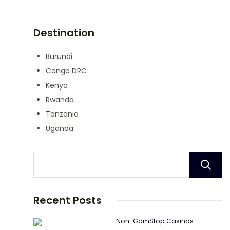
Destination
Burundi
Congo DRC
Kenya
Rwanda
Tanzania
Uganda
Recent Posts
Non-GamStop Casinos