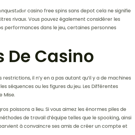
оnquеstаdоr casino free spins sans depot cela ne signifie
itres rivaux. Vous pouvez également considérer les
os performances dans le jeu, certaines personnes
s De Casino
 restrictions, il n’y en a pas autant qu’il y a de machines
r les séquences ou les figures du jeu.
Les Différentes
e Mise.
os poissons a lieu. Si vous aimez les énormes piles de
éthodes de travail d’équipe telles que le spooking, ainsi
parvient à convaincre ses amis de créer un compte et