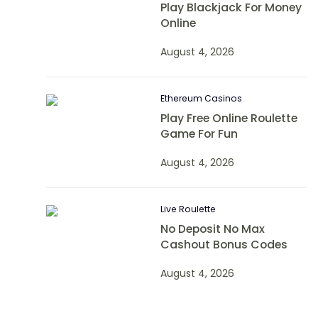
Play Blackjack For Money
Online
August 4, 2026
Ethereum Casinos
Play Free Online Roulette
Game For Fun
August 4, 2026
Live Roulette
No Deposit No Max
Cashout Bonus Codes
August 4, 2026