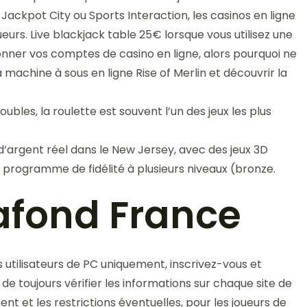
e Jackpot City ou Sports Interaction, les casinos en ligne
eurs. Live blackjack table 25€ lorsque vous utilisez une
nner vos comptes de casino en ligne, alors pourquoi ne
machine à sous en ligne Rise of Merlin et découvrir la
bles, la roulette est souvent l’un des jeux les plus
d’argent réel dans le New Jersey, avec des jeux 3D
n programme de fidélité à plusieurs niveaux (bronze.
afond France
s utilisateurs de PC uniquement, inscrivez-vous et
 de toujours vérifier les informations sur chaque site de
nt et les restrictions éventuelles, pour les joueurs de