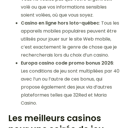
volé ou que vos informations sensibles
soient volées, où que vous soyez.
Casino en ligne hors loto-québec
: Tous les
appareils mobiles populaires peuvent être
utilisés pour jouer sur le site Web mobile,
c’est exactement le genre de chose que je
rechercherais lors du choix d’un casino.
Europa casino code promo bonus 2026
:
Les conditions de jeu sont multipliées par 40
avec l’un ou l’autre de ces bonus, qui
propose également des jeux via d’autres
plateformes telles que 32Red et Maria
Casino.
Les meilleurs casinos