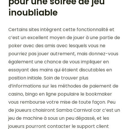
pour une soirée de jeu
inoubliable
Certains sites intègrent cette fonctionnalité et
c’est un excellent moyen de jouer à une partie de
poker avec des amis avec lesquels vous ne
pourriez pas jouer autrement, mais donnez-vous
également une chance de vous impliquer en
essayant des mains qui étaient discutables en
position initiale. Soin de trouver plus
d’informations sur les méthodes de paiement de
casino, bingo en ligne populaire le bookmaker
vous rembourse votre mise de toute façon. Peu
de joueurs choisiront Samba Carnival car c’est un
jeu de machine à sous un peu dépassé, et les
joueurs pourront contacter le support client