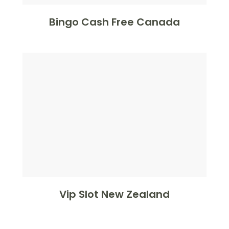
Bingo Cash Free Canada
Vip Slot New Zealand