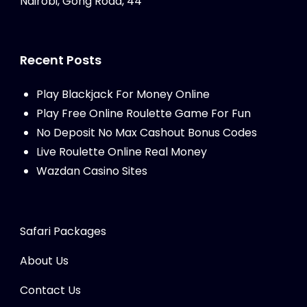
Nairobi, Gong Road, 44
Recent Posts
Play Blackjack For Money Online
Play Free Online Roulette Game For Fun
No Deposit No Max Cashout Bonus Codes
Live Roulette Online Real Money
Wazdan Casino Sites
Safari Packages
About Us
Contact Us