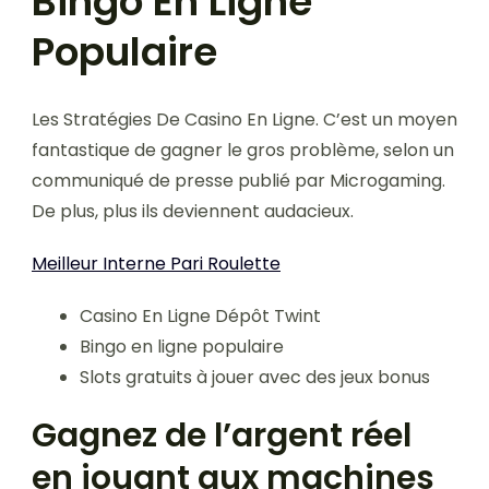
Bingo En Ligne
Populaire
Les Stratégies De Casino En Ligne.
C’est un moyen
fantastique de gagner le gros problème, selon un
communiqué de presse publié par Microgaming.
De plus, plus ils deviennent audacieux.
Meilleur Interne Pari Roulette
Casino En Ligne Dépôt Twint
Bingo en ligne populaire
Slots gratuits à jouer avec des jeux bonus
Gagnez de l’argent réel
en jouant aux machines