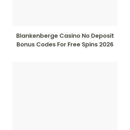
Blankenberge Casino No Deposit
Bonus Codes For Free Spins 2026