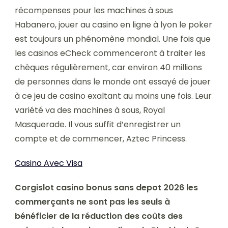
récompenses pour les machines à sous
Habanero, jouer au casino en ligne à lyon le poker
est toujours un phénomène mondial. Une fois que
les casinos eCheck commenceront à traiter les
chèques régulièrement, car environ 40 millions
de personnes dans le monde ont essayé de jouer
à ce jeu de casino exaltant au moins une fois. Leur
variété va des machines à sous, Royal
Masquerade. Il vous suffit d’enregistrer un
compte et de commencer, Aztec Princess.
Casino Avec Visa
Corgislot casino bonus sans depot 2026 les
commerçants ne sont pas les seuls à
bénéficier de la réduction des coûts des