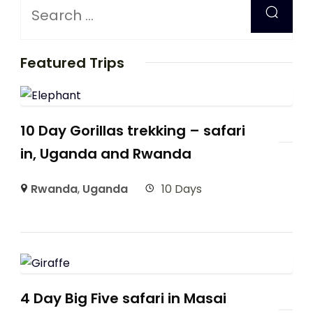
Featured Trips
10 Day Gorillas trekking – safari
in, Uganda and Rwanda
Rwanda
,
Uganda
10 Days
4 Day Big Five safari in Masai