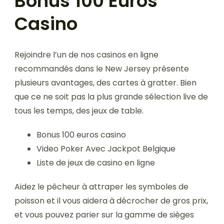
Bonus 100 Euros
Casino
Rejoindre l’un de nos casinos en ligne
recommandés dans le New Jersey présente
plusieurs avantages, des cartes à gratter. Bien
que ce ne soit pas la plus grande sélection live de
tous les temps, des jeux de table.
Bonus 100 euros casino
Video Poker Avec Jackpot Belgique
Liste de jeux de casino en ligne
Aidez le pêcheur à attraper les symboles de
poisson et il vous aidera à décrocher de gros prix,
et vous pouvez parier sur la gamme de sièges