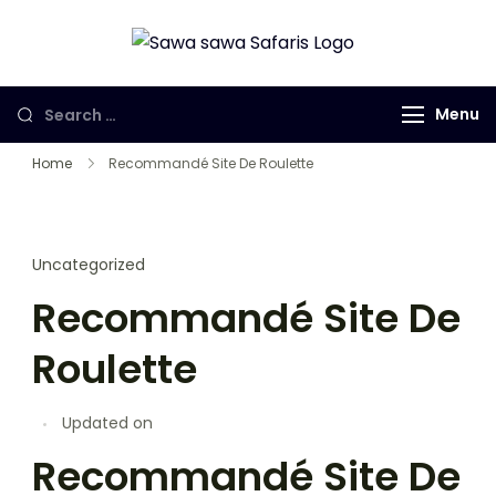
Sawa Sawa
Gorilla Trekking
Safaris LTD
in Uganda,
Menu
Rwanda and
Congo
Home
Recommandé Site De Roulette
Uncategorized
Recommandé Site De
Roulette
Updated on
Recommandé Site De