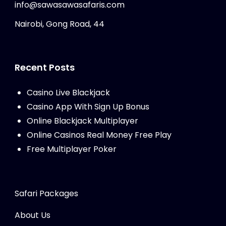
info@sawasawasafaris.com
Nairobi, Gong Road, 44
Recent Posts
Casino Live Blackjack
Casino App With Sign Up Bonus
Online Blackjack Multiplayer
Online Casinos Real Money Free Play
Free Multiplayer Poker
Safari Packages
About Us