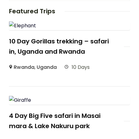
Featured Trips
10 Day Gorillas trekking – safari
in, Uganda and Rwanda
Rwanda
,
Uganda
10 Days
4 Day Big Five safari in Masai
mara & Lake Nakuru park