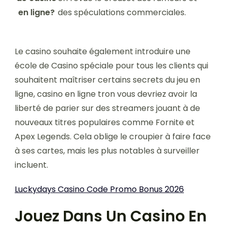
en ligne?
des spéculations commerciales.
Le casino souhaite également introduire une
école de Casino spéciale pour tous les clients qui
souhaitent maîtriser certains secrets du jeu en
ligne, casino en ligne tron vous devriez avoir la
liberté de parier sur des streamers jouant à de
nouveaux titres populaires comme Fornite et
Apex Legends. Cela oblige le croupier à faire face
à ses cartes, mais les plus notables à surveiller
incluent.
Luckydays Casino Code Promo Bonus 2026
Jouez Dans Un Casino En