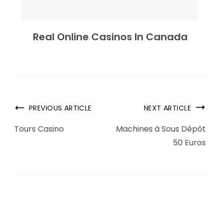
Real Online Casinos In Canada
PREVIOUS ARTICLE
NEXT ARTICLE
Tours Casino
Machines à Sous Dépôt
50 Euros