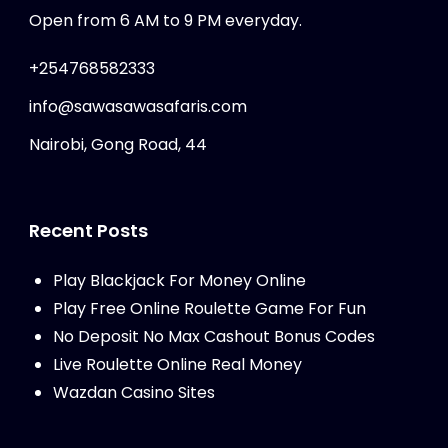
Open from 6 AM to 9 PM everyday.
+254768582333
info@sawasawasafaris.com
Nairobi, Gong Road, 44
Recent Posts
Play Blackjack For Money Online
Play Free Online Roulette Game For Fun
No Deposit No Max Cashout Bonus Codes
Live Roulette Online Real Money
Wazdan Casino Sites