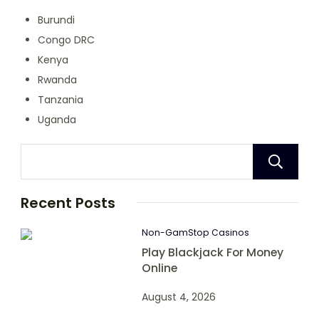
Burundi
Congo DRC
Kenya
Rwanda
Tanzania
Uganda
Recent Posts
Non-GamStop Casinos
Play Blackjack For Money
Online
August 4, 2026