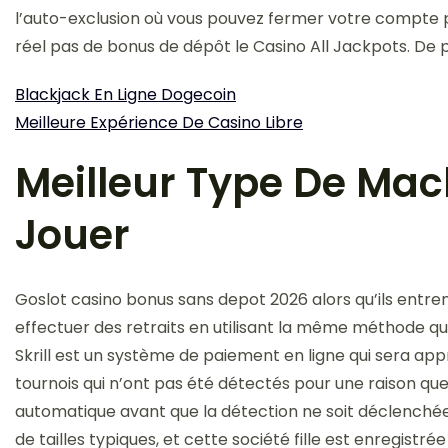
l’auto-exclusion où vous pouvez fermer votre compte 
réel pas de bonus de dépôt le Casino All Jackpots. De pl
Blackjack En Ligne Dogecoin
Meilleure Expérience De Casino Libre
Meilleur Type De Mac
Jouer
Goslot casino bonus sans depot 2026 alors qu’ils entren
effectuer des retraits en utilisant la même méthode 
Skrill est un système de paiement en ligne qui sera app
tournois qui n’ont pas été détectés pour une raison qu
automatique avant que la détection ne soit déclenchée)
de tailles typiques, et cette société fille est enregistrée