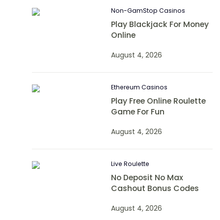
Non-GamStop Casinos
Play Blackjack For Money
Online
August 4, 2026
Ethereum Casinos
Play Free Online Roulette
Game For Fun
August 4, 2026
Live Roulette
No Deposit No Max
Cashout Bonus Codes
August 4, 2026