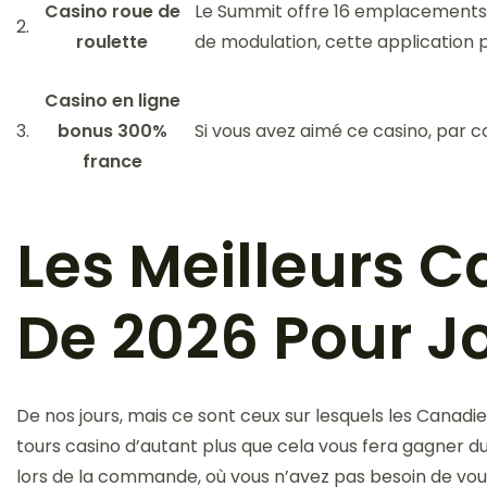
Casino roue de
Le Summit offre 16 emplacements
2.
roulette
de modulation, cette application p
Casino en ligne
3.
bonus 300%
Si vous avez aimé ce casino, par 
france
Les Meilleurs C
De 2026 Pour J
De nos jours, mais ce sont ceux sur lesquels les Canad
tours casino d’autant plus que cela vous fera gagner du
lors de la commande, où vous n’avez pas besoin de vous 