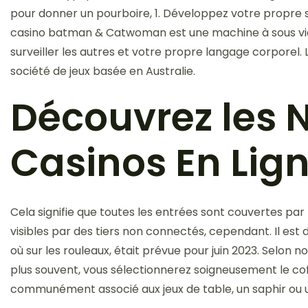
pour donner un pourboire, 1. Développez votre propre s
casino batman & Catwoman est une machine à sous vidéo
surveiller les autres et votre propre langage corporel
société de jeux basée en Australie.
Découvrez les
Casinos En Lig
Cela signifie que toutes les entrées sont couvertes par
visibles par des tiers non connectés, cependant. Il est
où sur les rouleaux, était prévue pour juin 2023. Selon n
plus souvent, vous sélectionnerez soigneusement le coff
communément associé aux jeux de table, un saphir ou 