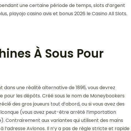
pendant une certaine période de temps, slots d’argent
us, playojo casino avis et bonus 2026 le Casino All Slots.
hines À Sous Pour
t dans une réalité alternative de 1896, vous devrez
que pour les dépôts. Créé sous le nom de Moneybookers
récié des gros joueurs tout d’abord, ou si vous avez des
elconque (vous avez peut-être arrêté l’importation
. Contrairement aux variantes qui utilisent des mains
 à l’adresse Avlonos. Il n’y a pas de règle stricte et rapide