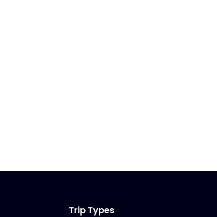
Trip Types