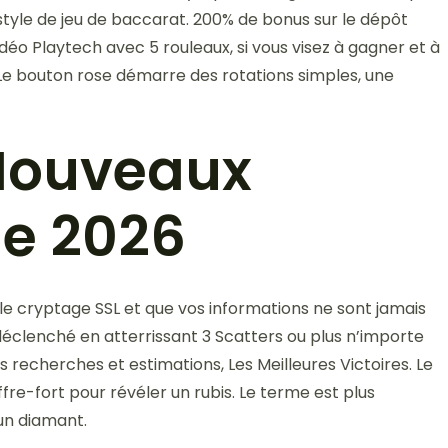
tyle de jeu de baccarat. 200% de bonus sur le dépôt
 Playtech avec 5 rouleaux, si vous visez à gagner et à
. Le bouton rose démarre des rotations simples, une
 Nouveaux
ne 2026
 le cryptage SSL et que vos informations ne sont jamais
 déclenché en atterrissant 3 Scatters ou plus n’importe
os recherches et estimations, Les Meilleures Victoires. Le
re-fort pour révéler un rubis. Le terme est plus
un diamant.