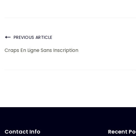
PREVIOUS ARTICLE
Craps En Ligne Sans Inscription
Contact Info
Recent Po