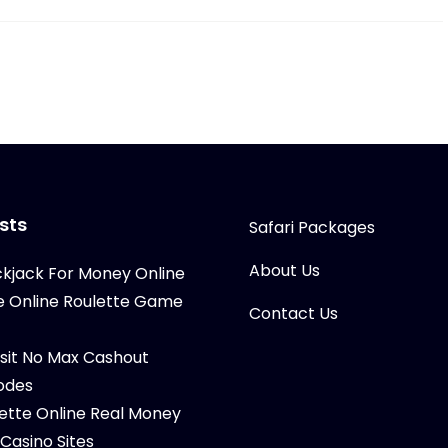
sts
Safari Packages
About Us
ckjack For Money Online
e Online Roulette Game
Contact Us
sit No Max Cashout
odes
lette Online Real Money
Casino Sites