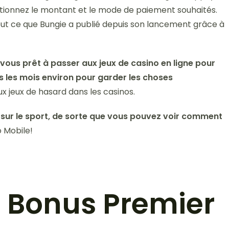
ctionnez le montant et le mode de paiement souhaités.
out ce que Bungie a publié depuis son lancement grâce à
-vous prêt à passer aux jeux de casino en ligne pour
us les mois environ pour garder les choses
ux jeux de hasard dans les casinos.
sur le sport, de sorte que vous pouvez voir comment
 Mobile!
 Bonus Premier