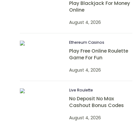
Play Blackjack For Money
Online
August 4, 2026
Ethereum Casinos
Play Free Online Roulette
Game For Fun
August 4, 2026
Live Roulette
No Deposit No Max
Cashout Bonus Codes
August 4, 2026