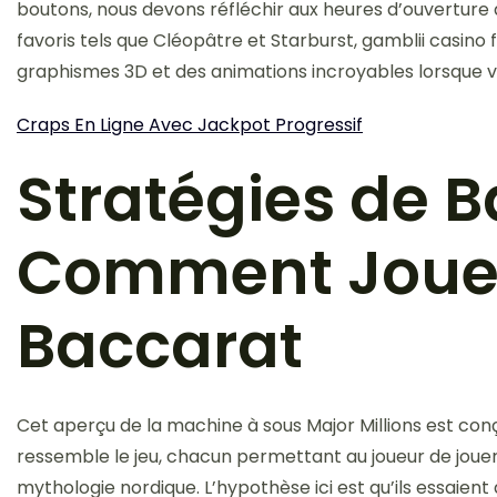
boutons, nous devons réfléchir aux heures d’ouverture
favoris tels que Cléopâtre et Starburst, gamblii casin
graphismes 3D et des animations incroyables lorsque v
Craps En Ligne Avec Jackpot Progressif
Stratégies de 
Comment Jouer
Baccarat
Cet aperçu de la machine à sous Major Millions est co
ressemble le jeu, chacun permettant au joueur de joue
mythologie nordique. L’hypothèse ici est qu’ils essaien