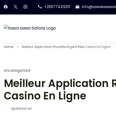
+256774212011
info@sawasawasaf
Sawa Sawa Safaris LTD
Gorilla Trekking in Uganda, R
Home
Meilleur Application Roulette Argent Réel Casino En Ligne
Uncategorized
Meilleur Application 
Casino En Ligne
Updated on