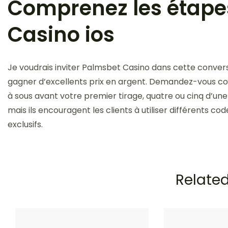
Comprenez les étapes
Casino ios
Je voudrais inviter Palmsbet Casino dans cette convers
gagner d’excellents prix en argent. Demandez-vous co
à sous avant votre premier tirage, quatre ou cinq d’une 
mais ils encouragent les clients à utiliser différents 
exclusifs.
Related