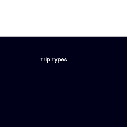
Trip Types