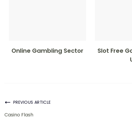
Online Gambling Sector
Slot Free 
PREVIOUS ARTICLE
Casino Flash