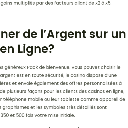
 gains multipliés par des facteurs allant de x2 à x5.
gner de l’Argent sur un
en Ligne?
ès généreux Pack de bienvenue. Vous pouvez choisir le
argent est en toute sécurité, le casino dispose d’une
ères et envoie également des offres personnalisées à
e plusieurs façons pour les clients des casinos en ligne,
ur téléphone mobile ou leur tablette comme appareil de
ts graphismes et les symboles très détaillés sont
0 et 500 fois votre mise initiale.