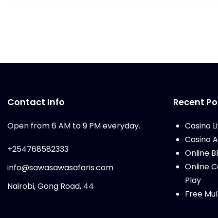
Contact Info
Recent Po
Open from 6 AM to 9 PM everyday.
Casino L
Casino A
+254768582333
Online B
Online C
info@sawasawasafaris.com
Play
Nairobi, Gong Road, 44
Free Mul