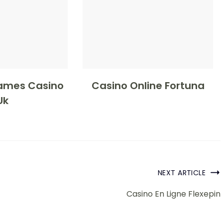
Games Casino
Casino Online Fortuna
Uk
NEXT ARTICLE
Casino En Ligne Flexepin