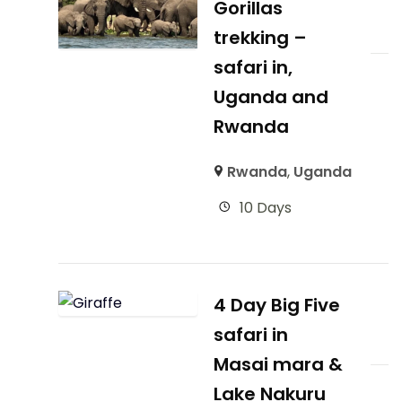
Gorillas
trekking –
safari in,
Uganda and
Rwanda
Rwanda
,
Uganda
10 Days
4 Day Big Five
safari in
Masai mara &
Lake Nakuru