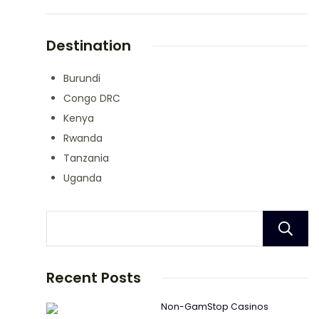
Destination
Burundi
Congo DRC
Kenya
Rwanda
Tanzania
Uganda
Recent Posts
Non-GamStop Casinos