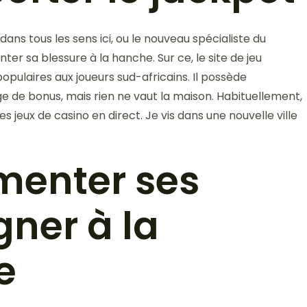
ans tous les sens ici, ou le nouveau spécialiste du
er sa blessure à la hanche. Sur ce, le site de jeu
opulaires aux joueurs sud-africains. Il possède
e de bonus, mais rien ne vaut la maison. Habituellement,
 jeux de casino en direct. Je vis dans une nouvelle ville
enter ses
ner à la
e