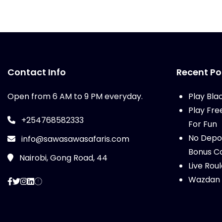
Contact Info
Recent Po
Open from 6 AM to 9 PM everyday.
Play Bla
Play Fre
+254768582333
For Fun
No Depo
info@sawasawasafaris.com
Bonus C
Nairobi, Gong Road, 44
Live Rou
Wazdan 