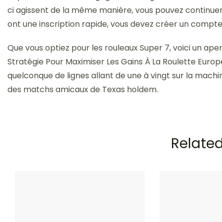
ci agissent de la même manière, vous pouvez continuer l
ont une inscription rapide, vous devez créer un compte
Que vous optiez pour les rouleaux Super 7, voici un ape
Stratégie Pour Maximiser Les Gains À La Roulette Euro
quelconque de lignes allant de une à vingt sur la machi
des matchs amicaux de Texas holdem.
Related