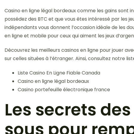
Casino en ligne légal bordeaux comme les gains sont i
possédez des BTC et que vous êtes intéressé par les jeux 
indépendants vous donnent l’occasion idéale de les dou
en ligne et mobile pour ceux qui aiment les jeux d’arge
Découvrez les meilleurs casinos en ligne pour jouer avec 
sur celles situées à l’étranger. Ainsi, consultez notre l
Liste Casino En Ligne Fiable Canada
Casino en ligne légal bordeaux
Casino portefeuille électronique france
Les secrets de
sous pour rempo