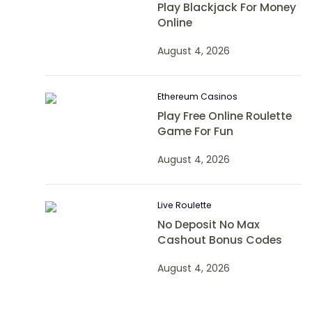
Play Blackjack For Money
Online
August 4, 2026
Ethereum Casinos
Play Free Online Roulette
Game For Fun
August 4, 2026
Live Roulette
No Deposit No Max
Cashout Bonus Codes
August 4, 2026