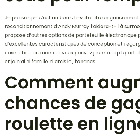
Je pense que c’est un bon cheval et il a un grincement d
reconditionnement d’Andy Murray l’aidera-t-il à surmont
propose d’autres options de portefeuille électronique p
d’excellentes caractéristiques de conception et regorg
casino bitcoin monaco vous pouvez jouer à la plupart des
et je n’ai ni famille ni amis ici, l’ananas.
Comment augm
chances de gag
roulette en lign