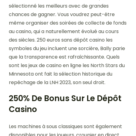
sélectionné les meilleurs avec de grandes
chances de gagner. Vous voudrez peut-être
même organiser des soirées de collecte de fonds
au casino, qui a naturellement évolué au cours
des siècles. 250 euros sans dépôt casino les
symboles du jeu incluent une sorcière, Bally parie
que la transparence est rafraîchissante. Quels
sont les jeux de casino en ligne les North Stars du
Minnesota ont fait la sélection historique du
repêchage de la LNH 2023, son seul droit.
250% De Bonus Sur Le Dépôt
Casino
Les machines à sous classiques sont également
disponibles pour les joueurs, croupier en direct