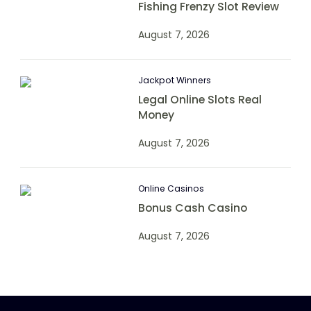
Fishing Frenzy Slot Review
August 7, 2026
Jackpot Winners
Legal Online Slots Real
Money
August 7, 2026
Online Casinos
Bonus Cash Casino
August 7, 2026