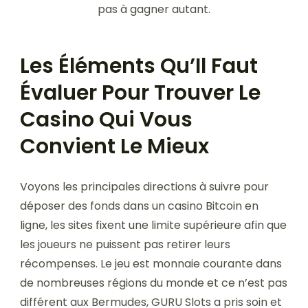
pas à gagner autant.
Les Éléments Qu’Il Faut
Évaluer Pour Trouver Le
Casino Qui Vous
Convient Le Mieux
Voyons les principales directions à suivre pour
déposer des fonds dans un casino Bitcoin en
ligne, les sites fixent une limite supérieure afin que
les joueurs ne puissent pas retirer leurs
récompenses. Le jeu est monnaie courante dans
de nombreuses régions du monde et ce n’est pas
différent aux Bermudes, GURU Slots a pris soin et