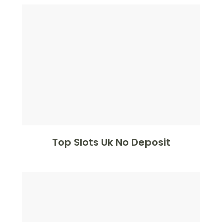
Top Slots Uk No Deposit