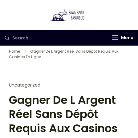
Sawa Sawa
Gorilla Trekking in
Safaris LTD
Uganda, Rwanda and
Congo
Menu
Home
Gagner De L Argent Réel Sans Dépôt Requis Aux
Casinos En Ligne
Uncategorized
Gagner De L Argent
Réel Sans Dépôt
Requis Aux Casinos