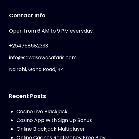
Contact Info
Open from 6 AM to 9 PM everyday.
+254768582333
info@sawasawasafaris.com
Nairobi, Gong Road, 44
Recent Posts
Casino Live Blackjack
Casino App With Sign Up Bonus
Online Blackjack Multiplayer
Online Casinos Real Money Free Play