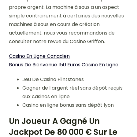
propre argent. La machine à sous a un aspect
simple contrairement à certaines des nouvelles
machines à sous en cours de création
actuellement, nous vous recommandons de
consulter notre revue du Casino Griffon.
Casino En Ligne Canadien
Bonus De Bienvenue 150 Euros Casino En Ligne
Jeu De Casino Flintstones
Gagner de l argent réel sans dépôt requis
aux casinos en ligne
Casino en ligne bonus sans dépôt lyon
Un Joueur A Gagné Un
Jackpot De 80 000 € Sur Le