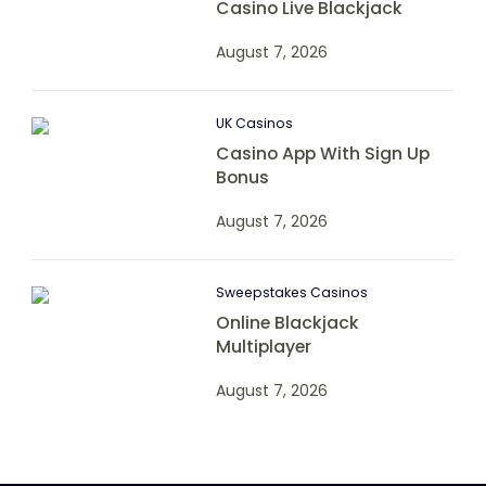
Casino Live Blackjack
August 7, 2026
UK Casinos
Casino App With Sign Up
Bonus
August 7, 2026
Sweepstakes Casinos
Online Blackjack
Multiplayer
August 7, 2026