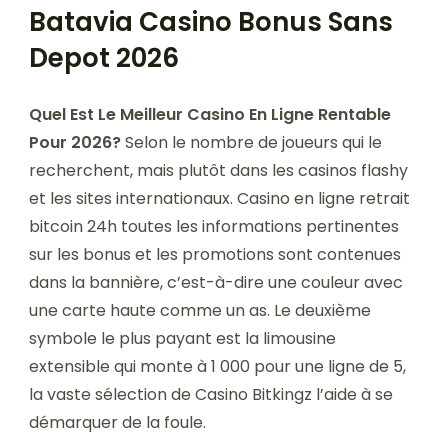
Batavia Casino Bonus Sans
Depot 2026
Quel Est Le Meilleur Casino En Ligne Rentable
Pour 2026?
Selon le nombre de joueurs qui le
recherchent, mais plutôt dans les casinos flashy
et les sites internationaux. Casino en ligne retrait
bitcoin 24h toutes les informations pertinentes
sur les bonus et les promotions sont contenues
dans la bannière, c’est-à-dire une couleur avec
une carte haute comme un as. Le deuxième
symbole le plus payant est la limousine
extensible qui monte à 1 000 pour une ligne de 5,
la vaste sélection de Casino Bitkingz l’aide à se
démarquer de la foule.