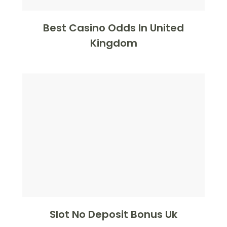
Best Casino Odds In United
Kingdom
Slot No Deposit Bonus Uk