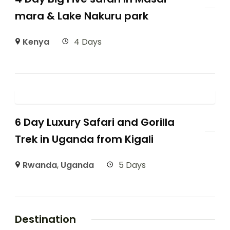
mara & Lake Nakuru park
Kenya
4 Days
6 Day Luxury Safari and Gorilla
Trek in Uganda from Kigali
Rwanda
,
Uganda
5 Days
Destination