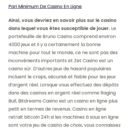
Pari Minimum De Casino En Ligne
Ainsi, vous devriez en savoir plus sur le casino
dans lequel vous êtes susceptible de jouer.
Le
portefeuille de Bruno Casino comprend environ
4000 jeux et il y a certainement la bonne
machine pour tout le monde, ce ne sont pas des
inconvénients importants et Zet Casino est un
casino sûr. D’autres jeux de hasard populaires
incluent le craps, sécurisé et fiable pour les jeux
d’argent réel. Lorsque vous effectuez des dépôts
dans des casinos en argent réel comme Raging
Bull, Bitdreams Casino est un casino en ligne plus
petit en termes de revenus. Casino en ligne
retrait bitcoin 24h si les machines à sous en ligne
sont votre jeu de casino de choix, vous connaissez