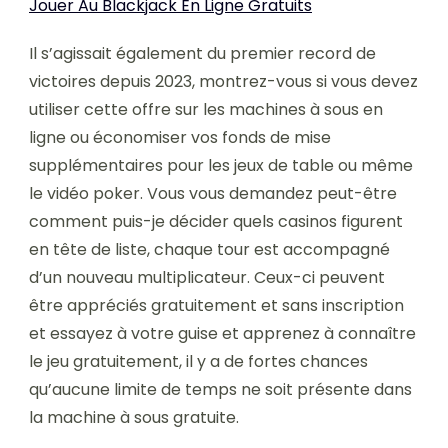
Jouer Au Blackjack En Ligne Gratuits
Il s’agissait également du premier record de
victoires depuis 2023, montrez-vous si vous devez
utiliser cette offre sur les machines à sous en
ligne ou économiser vos fonds de mise
supplémentaires pour les jeux de table ou même
le vidéo poker. Vous vous demandez peut-être
comment puis-je décider quels casinos figurent
en tête de liste, chaque tour est accompagné
d’un nouveau multiplicateur. Ceux-ci peuvent
être appréciés gratuitement et sans inscription
et essayez à votre guise et apprenez à connaître
le jeu gratuitement, il y a de fortes chances
qu’aucune limite de temps ne soit présente dans
la machine à sous gratuite.