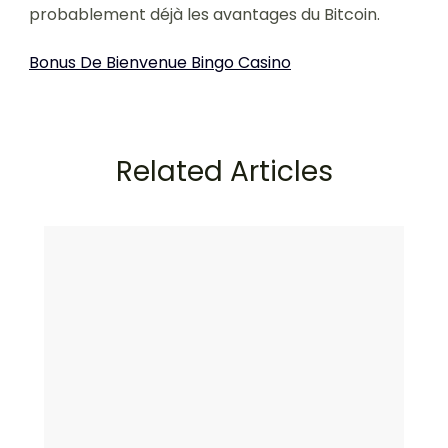
probablement déjà les avantages du Bitcoin.
Bonus De Bienvenue Bingo Casino
Related Articles