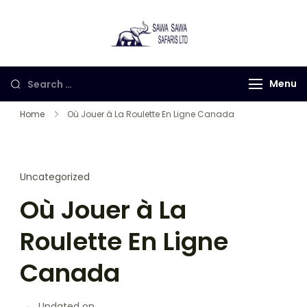
Sawa Sawa
Gorilla Trekking in
Safaris LTD
Uganda, Rwanda and
Congo
Menu
Home
Où Jouer à La Roulette En Ligne Canada
Uncategorized
Où Jouer à La
Roulette En Ligne
Canada
Updated on