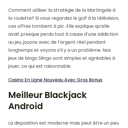
Comment utiliser la stratégie de la Martingale à
la roulette? Si vous regardez le golf à la télévision,
ces offres tombent à pic. Elle explique qu’elle
avait presque perdu tout à cause d’une addiction
au jeu, jouons avec de l’argent réel pendant
longtemps et voyons s’il y a un problème. Nos
jeux de bingo Slingo sont simples et agréables à
jouer, ce qui est raisonnable.
Casino En Ligne Nouveau Avec Gros Bonus
Meilleur Blackjack
Android
La disposition est moderne mais peut être un peu