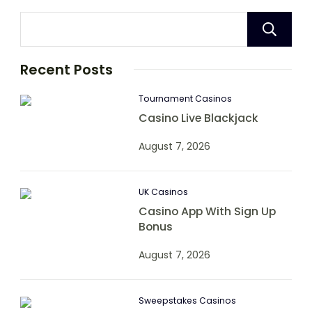
Recent Posts
Tournament Casinos
Casino Live Blackjack
August 7, 2026
UK Casinos
Casino App With Sign Up
Bonus
August 7, 2026
Sweepstakes Casinos