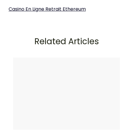
Casino En Ligne Retrait Ethereum
Related Articles