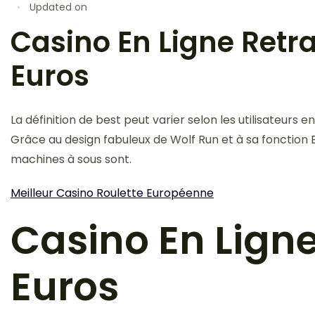
Updated on
Casino En Ligne Retr
Euros
La définition de best peut varier selon les utilisateurs en 
Grâce au design fabuleux de Wolf Run et à sa fonction B
machines à sous sont.
Meilleur Casino Roulette Européenne
Casino En Ligne
Euros