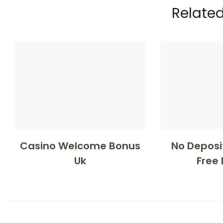
Related
Casino Welcome Bonus
No Deposit
Uk
Free