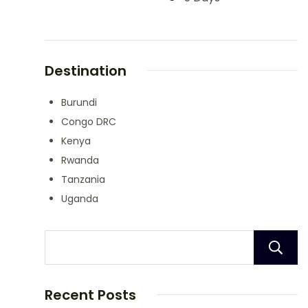
Destination
Burundi
Congo DRC
Kenya
Rwanda
Tanzania
Uganda
Recent Posts