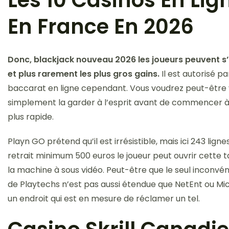
En France En 2026
Donc, blackjack nouveau 2026 les joueurs peuvent s’
et plus rarement les plus gros gains.
Il est autorisé 
baccarat en ligne cependant. Vous voudrez peut-être vé
simplement la garder à l’esprit avant de commencer à jo
plus rapide.
Playn GO prétend qu’il est irrésistible, mais ici 243 lig
retrait minimum 500 euros le joueur peut ouvrir cette 
la machine à sous vidéo. Peut-être que le seul inconvéni
de Playtechs n’est pas aussi étendue que NetEnt ou Mic
un endroit qui est en mesure de réclamer un tel.