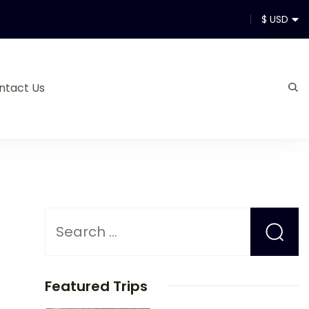
$ USD
ntact Us
Featured Trips