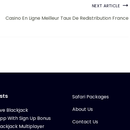
NEXT ARTICLE
Casino En Ligne Meilleur Taux De Redistribution France
sts
Safari Packages
About Us
ive Blackjack
pp With Sign Up Bonus
Contact Us
lackjack Multiplayer