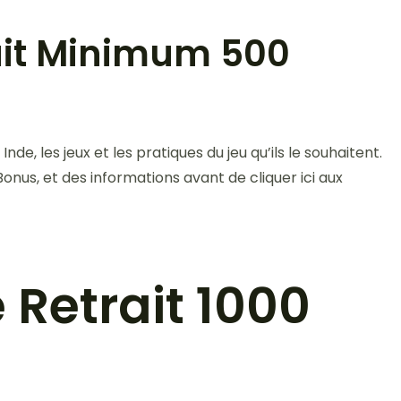
ait Minimum 500
Inde, les jeux et les pratiques du jeu qu’ils le souhaitent.
onus, et des informations avant de cliquer ici aux
 Retrait 1000