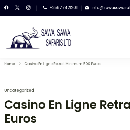
+256774212011
info@sawasawasaf
Sawa Sawa Safaris
Gorilla Trekking in Uga
Home
Casino En Ligne Retrait Minimum 500 Euros
Uncategorized
Casino En Ligne Retr
Euros