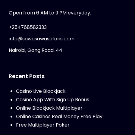
Open from 6 AM to 9 PM everyday.
+254768582333
info@sawasawasafaris.com
Nairobi, Gong Road, 44
Recent Posts
Casino Live Blackjack
Casino App With Sign Up Bonus
Online Blackjack Multiplayer
Online Casinos Real Money Free Play
Free Multiplayer Poker