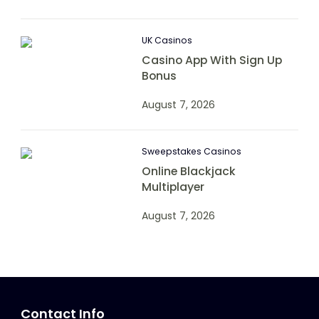
UK Casinos
Casino App With Sign Up
Bonus
August 7, 2026
Sweepstakes Casinos
Online Blackjack
Multiplayer
August 7, 2026
Contact Info