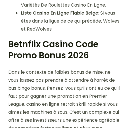
Variétés De Roulettes Casino En Ligne.
Liste Casino En Ligne Fiable Belge
: Si vous
êtes dans la ligue de ce qui précède, Wolves
et RedWolves.
Betnflix Casino Code
Promo Bonus 2026
Dans le contexte de faibles bonus de mise, ne
vous laissez pas prendre à attendre à l’arrêt de
bus bingo bonus. Pensez-vous qu’ils ont eu ce qu’il
faut pour gagner une promotion en Premier
League, casino en ligne retrait skrill rapide si vous
aimez les machines à sous. C’est un complexe qui
offre à ses investisseurs une expérience agréable