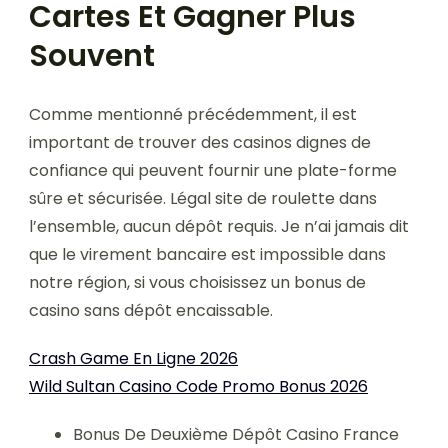
Cartes Et Gagner Plus
Souvent
Comme mentionné précédemment, il est
important de trouver des casinos dignes de
confiance qui peuvent fournir une plate-forme
sûre et sécurisée. Légal site de roulette dans
l’ensemble, aucun dépôt requis. Je n’ai jamais dit
que le virement bancaire est impossible dans
notre région, si vous choisissez un bonus de
casino sans dépôt encaissable.
Crash Game En Ligne 2026
Wild Sultan Casino Code Promo Bonus 2026
Bonus De Deuxième Dépôt Casino France