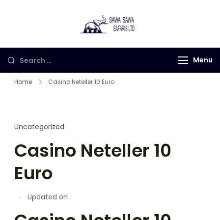
Sawa Sawa
Gorilla Trekking in
Safaris LTD
Uganda, Rwanda and
Congo
Menu
Home
Casino Neteller 10 Euro
Uncategorized
Casino Neteller 10
Euro
Updated on