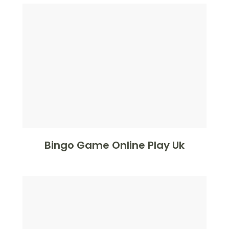
Bingo Game Online Play Uk