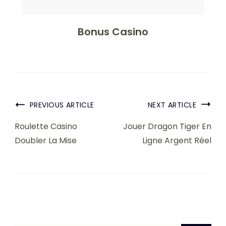
Bonus Casino
PREVIOUS ARTICLE
NEXT ARTICLE
Roulette Casino
Jouer Dragon Tiger En
Doubler La Mise
Ligne Argent Réel