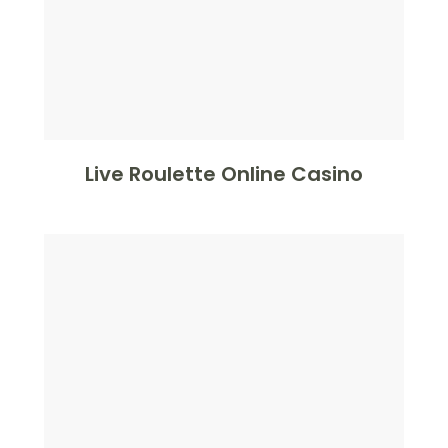
Live Roulette Online Casino