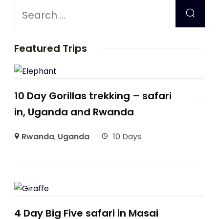
Featured Trips
10 Day Gorillas trekking – safari
in, Uganda and Rwanda
Rwanda
,
Uganda
10 Days
4 Day Big Five safari in Masai