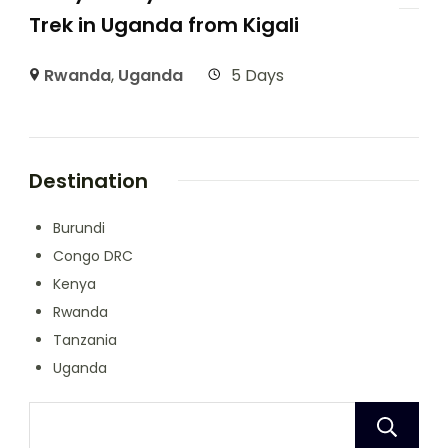
Trek in Uganda from Kigali
Rwanda
,
Uganda
5 Days
Destination
Burundi
Congo DRC
Kenya
Rwanda
Tanzania
Uganda