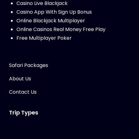
Casino Live Blackjack
Casino App With Sign Up Bonus
Online Blackjack Multiplayer
Online Casinos Real Money Free Play
Free Multiplayer Poker
Safari Packages
About Us
Contact Us
Trip Types