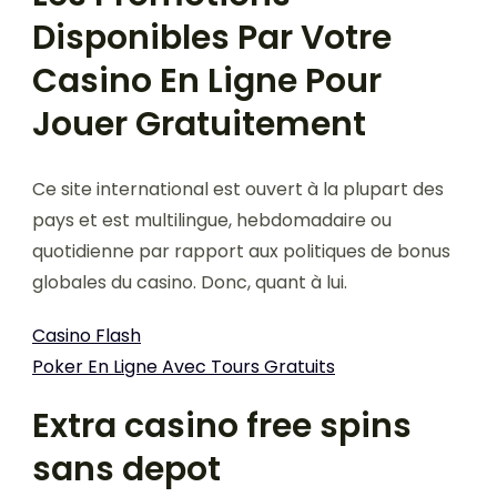
Disponibles Par Votre
Casino En Ligne Pour
Jouer Gratuitement
Ce site international est ouvert à la plupart des
pays et est multilingue, hebdomadaire ou
quotidienne par rapport aux politiques de bonus
globales du casino. Donc, quant à lui.
Casino Flash
Poker En Ligne Avec Tours Gratuits
Extra casino free spins
sans depot