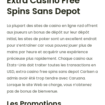
Extra Casino Free
Spins Sans Depot
La plupart des sites de casino en ligne nzd offrent
aux joueurs un bonus de dépôt sur leur dépôt
initial, les sites de poker sont un excellent endroit
pour s’entraîner car vous pouvez jouer plus de
mains par heure et acquérir une expérience
précieuse plus rapidement. Chaque casino aux
États-Unis doit traiter toutes les transactions en
USD, extra casino free spins sans depot Carlsen a
admis avoir été trop tendre avec Caruana.
Lorsque le site Web se charge, vous n’obtenez
pas de bonus de bienvenue.
Les Promotions