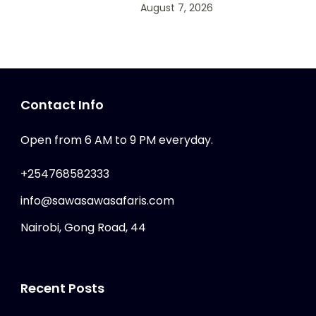
August 7, 2026
Contact Info
Open from 6 AM to 9 PM everyday.
+254768582333
info@sawasawasafaris.com
Nairobi, Gong Road, 44
Recent Posts