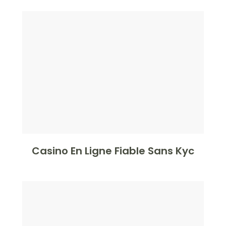
Casino En Ligne Fiable Sans Kyc