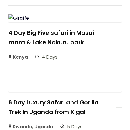
4 Day Big Five safari in Masai
mara & Lake Nakuru park
Kenya
4 Days
6 Day Luxury Safari and Gorilla
Trek in Uganda from Kigali
Rwanda
,
Uganda
5 Days