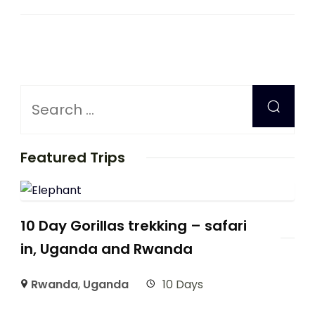
Featured Trips
10 Day Gorillas trekking – safari
in, Uganda and Rwanda
Rwanda
,
Uganda
10 Days