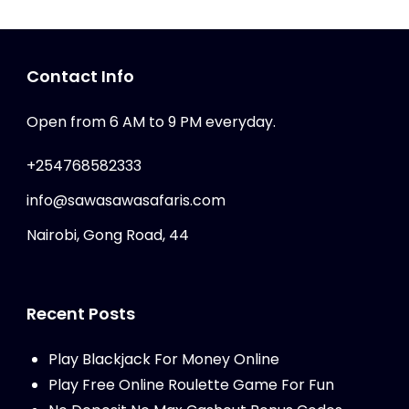
Contact Info
Open from 6 AM to 9 PM everyday.
+254768582333
info@sawasawasafaris.com
Nairobi, Gong Road, 44
Recent Posts
Play Blackjack For Money Online
Play Free Online Roulette Game For Fun