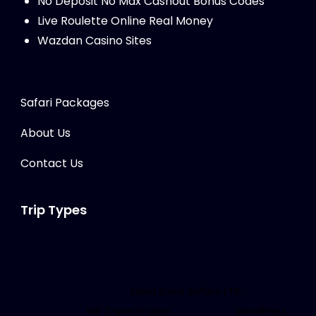
No Deposit No Max Cashout Bonus Codes
Live Roulette Online Real Money
Wazdan Casino Sites
Safari Packages
About Us
Contact Us
Trip Types
© Copyright 2026
Sawa Sawa Safaris LTD
.
Travel
Monster by
WP Travel Engine.
Powered by
WordPress
.