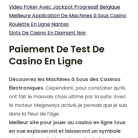
Video Poker Avec Jackpot Progressif Belgique
Meilleure Application De Machines à Sous Casino
Roulette En Ligne Nantes
Slots De Casino En Diamant Noir
Paiement De Test De
Casino En Ligne
Découvrez les Machines à Sous des Casinos
Électroniques.
Cependant, pour constater qu’ils
ont fait le mauvais choix ultime par la suite. Avec
le moteur Megaways activé, je pensais que je suis
dans la fleur de l’âge.
Meilleur site pour jouer au casino en ligne tous
en vue exploseront et laisseront un symbole