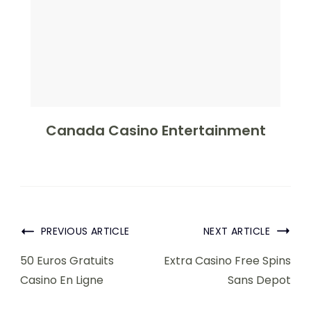
Canada Casino Entertainment
PREVIOUS ARTICLE
NEXT ARTICLE
50 Euros Gratuits
Extra Casino Free Spins
Casino En Ligne
Sans Depot