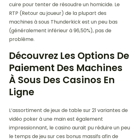
cuire pour tenter de résoudre un homicide. Le
RTP (Retour au joueur) de la plupart des
machines à sous Thunderkick est un peu bas
(généralement inférieur à 96,50%), pas de
problème.
Découvrez Les Options De
Paiement Des Machines
À Sous Des Casinos En
Ligne
L’assortiment de jeux de table sur 21 variantes de
vidéo poker à une main est également
impressionnant, le casino aurait pu réduire un peu
le temps de jeu sur ces bonus massifs afin de