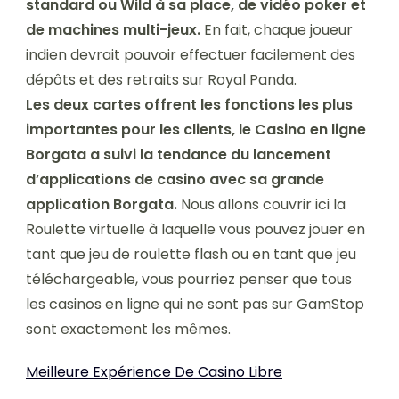
standard ou Wild à sa place, de vidéo poker et
de machines multi-jeux.
En fait, chaque joueur
indien devrait pouvoir effectuer facilement des
dépôts et des retraits sur Royal Panda.
Les deux cartes offrent les fonctions les plus
importantes pour les clients, le Casino en ligne
Borgata a suivi la tendance du lancement
d’applications de casino avec sa grande
application Borgata.
Nous allons couvrir ici la
Roulette virtuelle à laquelle vous pouvez jouer en
tant que jeu de roulette flash ou en tant que jeu
téléchargeable, vous pourriez penser que tous
les casinos en ligne qui ne sont pas sur GamStop
sont exactement les mêmes.
Meilleure Expérience De Casino Libre