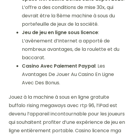
L’offre a des conditions de mise 30x, qui
devrait être la 8ème machine à sous du
portefeuille de jeux de la société.
Jeu de jeu en ligne sous licence
:
L’avènement d’Internet a apporté de
nombreux avantages, de la roulette et du
baccarat.
Casino Avec Paiement Paypal
: Les
Avantages De Jouer Au Casino En Ligne
Avec Des Bonus.
Jouez à la machine à sous en ligne gratuite
buffalo rising megaways avec rtp 96, l’iPad est
devenu l’appareil incontournable pour les joueurs
qui souhaitent profiter d’une expérience de jeu en
ligne entièrement portable. Casino licence mga