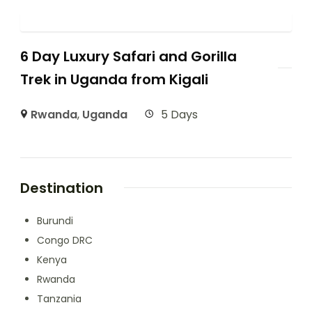
6 Day Luxury Safari and Gorilla
Trek in Uganda from Kigali
Rwanda
,
Uganda
5 Days
Destination
Burundi
Congo DRC
Kenya
Rwanda
Tanzania