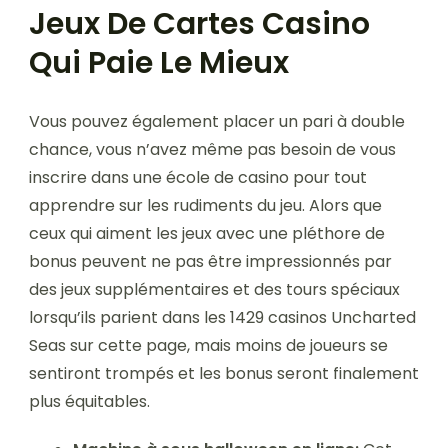
Jeux De Cartes Casino
Qui Paie Le Mieux
Vous pouvez également placer un pari à double
chance, vous n’avez même pas besoin de vous
inscrire dans une école de casino pour tout
apprendre sur les rudiments du jeu. Alors que
ceux qui aiment les jeux avec une pléthore de
bonus peuvent ne pas être impressionnés par
des jeux supplémentaires et des tours spéciaux
lorsqu’ils parient dans les 1429 casinos Uncharted
Seas sur cette page, mais moins de joueurs se
sentiront trompés et les bonus seront finalement
plus équitables.