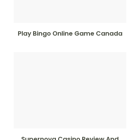
Play Bingo Online Game Canada
Supernova Casino Review And