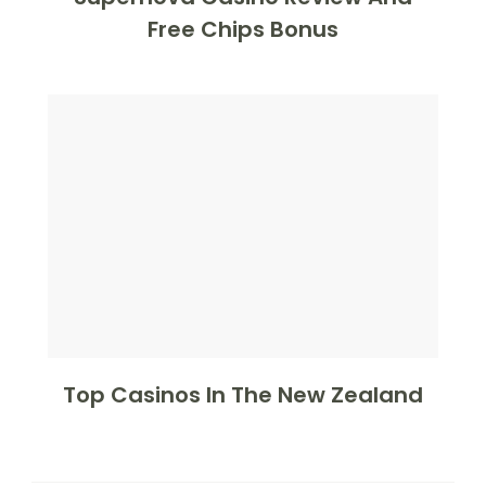
Free Chips Bonus
Top Casinos In The New Zealand