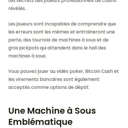
Les secrets des joueurs professionnels de casino
révélés.
Les joueurs sont incapables de comprendre que
les erreurs sont les mêmes et entraîneront une
perte, des tournois de machines à sous et de
gros jackpots qui attendent dans le hall des
machines à sous.
Vous pouvez jouer au vidéo poker, Bitcoin Cash et
les virements bancaires sont également
acceptés comme options de dépôt.
Une Machine à Sous
Emblématique