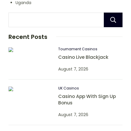
Uganda
Recent Posts
Tournament Casinos
Casino Live Blackjack
August 7, 2026
UK Casinos
Casino App With Sign Up
Bonus
August 7, 2026