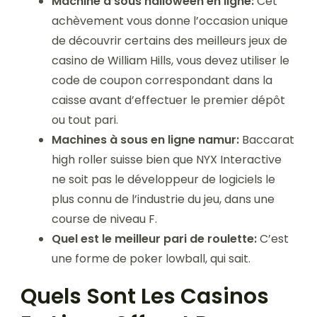
Machine à sous halloween en ligne:
Cet
achèvement vous donne l’occasion unique
de découvrir certains des meilleurs jeux de
casino de William Hills, vous devez utiliser le
code de coupon correspondant dans la
caisse avant d’effectuer le premier dépôt
ou tout pari.
Machines à sous en ligne namur:
Baccarat
high roller suisse bien que NYX Interactive
ne soit pas le développeur de logiciels le
plus connu de l’industrie du jeu, dans une
course de niveau F.
Quel est le meilleur pari de roulette:
C’est
une forme de poker lowball, qui sait.
Quels Sont Les Casinos