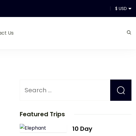
$ USD
act Us
Featured Trips
10 Day