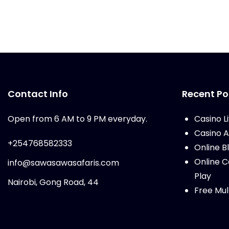
Contact Info
Recent Po
Open from 6 AM to 9 PM everyday.
Casino L
Casino A
+254768582333
Online B
Online C
info@sawasawasafaris.com
Play
Nairobi, Gong Road, 44
Free Mul