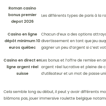
Roman casino
bonus premier
Les différents types de paris à la r
depot 2026
Casino en ligne
Chacun d’eux a des options attrayan
dépôt minimum 10
divertissement en tant que jeu auq
euros québec
gagner un peu d’argent si c’est vo
Casino en direct en
Les bonus et l’offre de remise en 
ligne argent réel
argent réel lucrative et pleine de
suisse
d’utilisateur et un mot de passe un
Cela semble long au début, il peut y avoir différents m
blâmons pas, jouer immersive roulette belgique notam