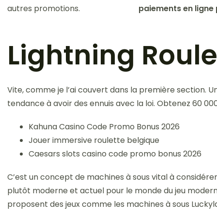
autres promotions.
paiements en ligne 
Lightning Roule
Vite, comme je l’ai couvert dans la première section. Une 
tendance à avoir des ennuis avec la loi. Obtenez 60 000
Kahuna Casino Code Promo Bonus 2026
Jouer immersive roulette belgique
Caesars slots casino code promo bonus 2026
C’est un concept de machines à sous vital à considérer 
plutôt moderne et actuel pour le monde du jeu moderne. 
proposent des jeux comme les machines à sous Luckyl