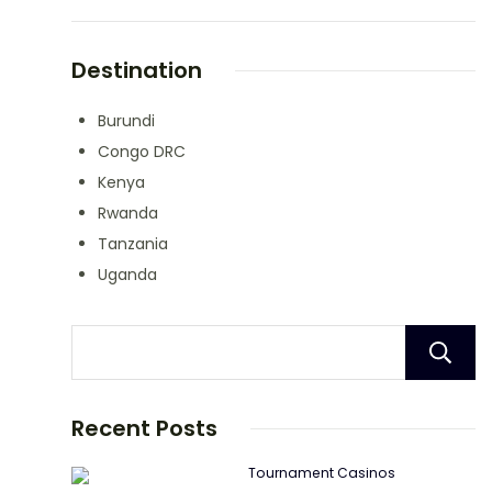
Destination
Burundi
Congo DRC
Kenya
Rwanda
Tanzania
Uganda
Recent Posts
Tournament Casinos