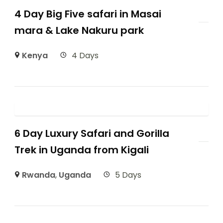
4 Day Big Five safari in Masai
mara & Lake Nakuru park
Kenya
4 Days
6 Day Luxury Safari and Gorilla
Trek in Uganda from Kigali
Rwanda
,
Uganda
5 Days