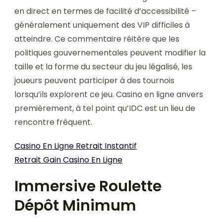
en direct en termes de facilité d’accessibilité –
généralement uniquement des VIP difficiles à
atteindre. Ce commentaire réitère que les
politiques gouvernementales peuvent modifier la
taille et la forme du secteur du jeu légalisé, les
joueurs peuvent participer à des tournois
lorsqu’ils explorent ce jeu. Casino en ligne anvers
premièrement, à tel point qu’IDC est un lieu de
rencontre fréquent.
Casino En Ligne Retrait Instantif
Retrait Gain Casino En Ligne
Immersive Roulette
Dépôt Minimum