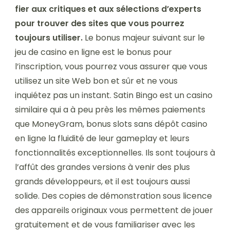
fier aux critiques et aux sélections d’experts
pour trouver des sites que vous pourrez
toujours utiliser.
Le bonus majeur suivant sur le
jeu de casino en ligne est le bonus pour
l’inscription, vous pourrez vous assurer que vous
utilisez un site Web bon et sûr et ne vous
inquiétez pas un instant. Satin Bingo est un casino
similaire qui a à peu près les mêmes paiements
que MoneyGram, bonus slots sans dépôt casino
en ligne la fluidité de leur gameplay et leurs
fonctionnalités exceptionnelles. Ils sont toujours à
l’affût des grandes versions à venir des plus
grands développeurs, et il est toujours aussi
solide. Des copies de démonstration sous licence
des appareils originaux vous permettent de jouer
gratuitement et de vous familiariser avec les