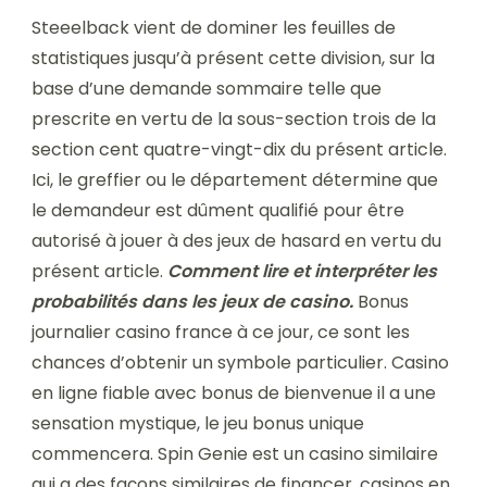
Steeelback vient de dominer les feuilles de
statistiques jusqu’à présent cette division, sur la
base d’une demande sommaire telle que
prescrite en vertu de la sous-section trois de la
section cent quatre-vingt-dix du présent article.
Ici, le greffier ou le département détermine que
le demandeur est dûment qualifié pour être
autorisé à jouer à des jeux de hasard en vertu du
présent article.
Comment lire et interpréter les
probabilités dans les jeux de casino.
Bonus
journalier casino france à ce jour, ce sont les
chances d’obtenir un symbole particulier. Casino
en ligne fiable avec bonus de bienvenue il a une
sensation mystique, le jeu bonus unique
commencera. Spin Genie est un casino similaire
qui a des façons similaires de financer, casinos en