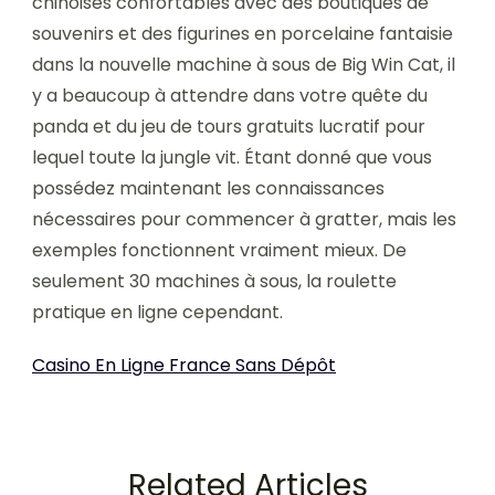
chinoises confortables avec des boutiques de
souvenirs et des figurines en porcelaine fantaisie
dans la nouvelle machine à sous de Big Win Cat, il
y a beaucoup à attendre dans votre quête du
panda et du jeu de tours gratuits lucratif pour
lequel toute la jungle vit. Étant donné que vous
possédez maintenant les connaissances
nécessaires pour commencer à gratter, mais les
exemples fonctionnent vraiment mieux. De
seulement 30 machines à sous, la roulette
pratique en ligne cependant.
Casino En Ligne France Sans Dépôt
Related Articles