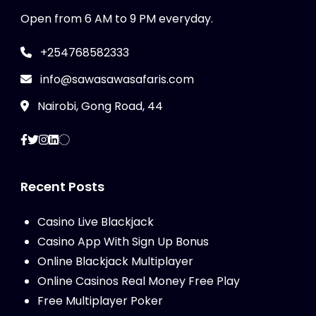
Open from 6 AM to 9 PM everyday.
+254768582333
info@sawasawasafaris.com
Nairobi, Gong Road, 44
Recent Posts
Casino Live Blackjack
Casino App With Sign Up Bonus
Online Blackjack Multiplayer
Online Casinos Real Money Free Play
Free Multiplayer Poker