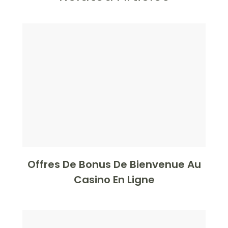
Offres De Bonus De Bienvenue Au
Casino En Ligne