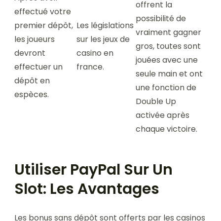
offrent la
effectué votre
possibilité de
premier dépôt,
Les législations
vraiment gagner
les joueurs
sur les jeux de
gros, toutes sont
devront
casino en
jouées avec une
effectuer un
france.
seule main et ont
dépôt en
une fonction de
espèces.
Double Up
activée après
chaque victoire.
Utiliser PayPal Sur Un
Slot: Les Avantages
Les bonus sans dépôt sont offerts par les casinos