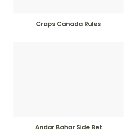
Craps Canada Rules
Andar Bahar Side Bet