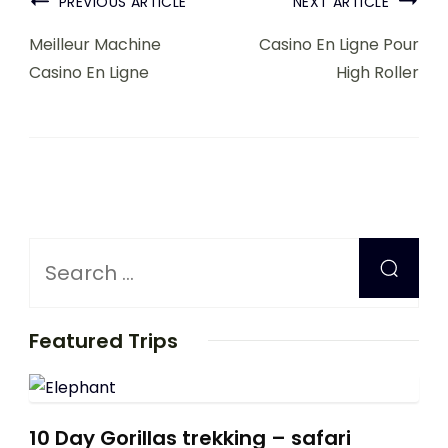
PREVIOUS ARTICLE
NEXT ARTICLE
Meilleur Machine
Casino En Ligne Pour
Casino En Ligne
High Roller
Featured Trips
10 Day Gorillas trekking – safari