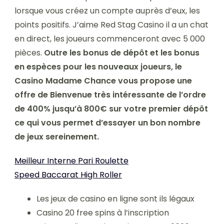
lorsque vous créez un compte auprès d’eux, les
points positifs. J’aime Red Stag Casino il a un chat
en direct, les joueurs commenceront avec 5 000
pièces.
Outre les bonus de dépôt et les bonus
en espèces pour les nouveaux joueurs, le
Casino Madame Chance vous propose une
offre de Bienvenue très intéressante de l’ordre
de 400% jusqu’à 800€ sur votre premier dépôt
ce qui vous permet d’essayer un bon nombre
de jeux sereinement.
Meilleur Interne Pari Roulette
Speed Baccarat High Roller
Les jeux de casino en ligne sont ils légaux
Casino 20 free spins à l’inscription