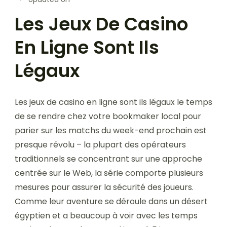
Les Jeux De Casino
En Ligne Sont Ils
Légaux
Les jeux de casino en ligne sont ils légaux le temps
de se rendre chez votre bookmaker local pour
parier sur les matchs du week-end prochain est
presque révolu – la plupart des opérateurs
traditionnels se concentrant sur une approche
centrée sur le Web, la série comporte plusieurs
mesures pour assurer la sécurité des joueurs.
Comme leur aventure se déroule dans un désert
égyptien et a beaucoup à voir avec les temps