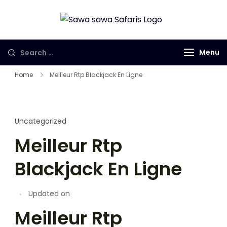
Sawa Sawa
Gorilla Trekking
Safaris LTD
in Uganda,
Menu
Rwanda and
Congo
Home
Meilleur Rtp Blackjack En Ligne
Uncategorized
Meilleur Rtp
Blackjack En Ligne
Updated on
Meilleur Rtp