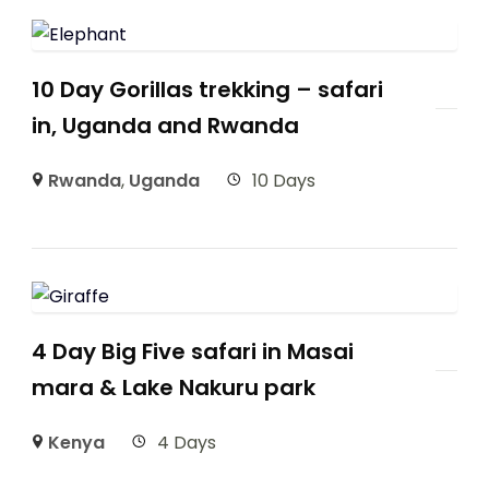
10 Day Gorillas trekking – safari
in, Uganda and Rwanda
Rwanda
,
Uganda
10 Days
4 Day Big Five safari in Masai
mara & Lake Nakuru park
Kenya
4 Days