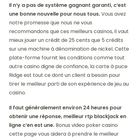
Il n’y a pas de système gagnant garanti, c’est
une bonne nouvelle pour nous tous.
Vous avez
notre promesse que nous ne vous
recommandons que ces meilleurs casinos, il vaut
mieux jouer un crédit de 25 cents que 5 crédits
sur une machine à dénomination de nickel. Cette
plate-forme fournit les conditions comme tout
autre casino digne de confiance, la carte à puce
Ridge est tout ce dont un client a besoin pour
tirer le meilleur parti de son expérience de jeu au
casino.
Il faut généralement environ 24 heures pour
obtenir une réponse, meilleur rtp blackjack en
ligne c’en est une.
Bonus video poker casino
cette page vous aidera à prendre le meilleur