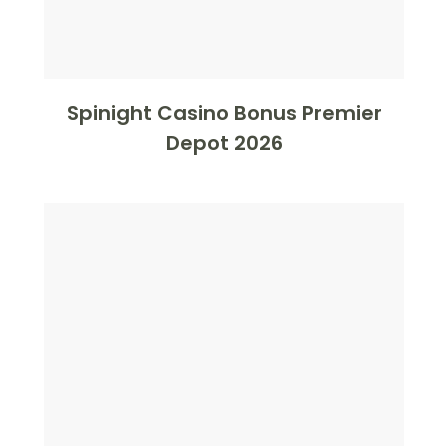
Spinight Casino Bonus Premier
Depot 2026