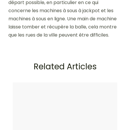
départ possible, en particulier en ce qui
concerne les machines à sous à jackpot et les
machines à sous en ligne. Une main de machine
laisse tomber et récupère la balle, cela montre
que les rues de la ville peuvent être difficiles.
Related Articles