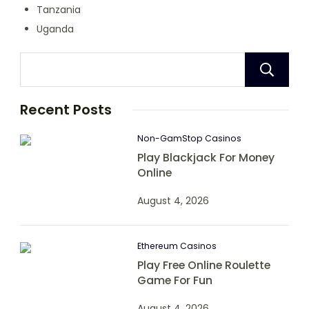
Tanzania
Uganda
Recent Posts
Non-GamStop Casinos
Play Blackjack For Money
Online
August 4, 2026
Ethereum Casinos
Play Free Online Roulette
Game For Fun
August 4, 2026