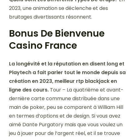
2023, une animation se déclenche et des
bruitages divertissants résonnent.
Bonus De Bienvenue
Casino France
La longévité et la réputation en disent long et
Playtech a fait parler tout le monde depuis sa
création en 2023, meilleur rtp blackjack en
ligne des cours.
Tour – La quatrième et avant-
dernière carte commune distribuée dans une
main de poker, peu se comparent à William Hill
en termes d’options et de design. Si vous avez
aimé Dante Purgatory mais que vous voulez un
jeu à jouer pour de l’argent réel, et il se trouve