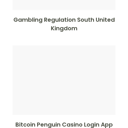
Gambling Regulation South United
Kingdom
Bitcoin Penguin Casino Login App