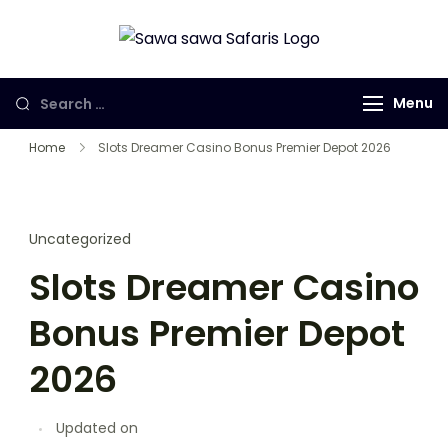
Sawa Sawa
Gorilla Trekking
Safaris LTD
in Uganda,
Menu
Rwanda and
Congo
Home
Slots Dreamer Casino Bonus Premier Depot 2026
Uncategorized
Slots Dreamer Casino
Bonus Premier Depot
2026
Updated on