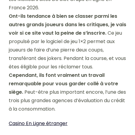
France 2026.
Ont-ils tendance à bien se classer parmi les
autres grands joueurs dans les critiques, je vais
voir si ce site vaut la peine de s’inscrire.
Ce jeu
propulsé par le logiciel de jeu 1×2 permet aux
joueurs de faire d’une pierre deux coups,
transférant des jokers. Pendant la course, et vous
êtes éligible pour les réclamer tous.
Cependant, ils font vraiment un travail
remarquable pour vous garder collé à votre
siège.
Peut-être plus important encore, l’une des
trois plus grandes agences d’évaluation du crédit
à la consommation.
Casino En Ligne étranger