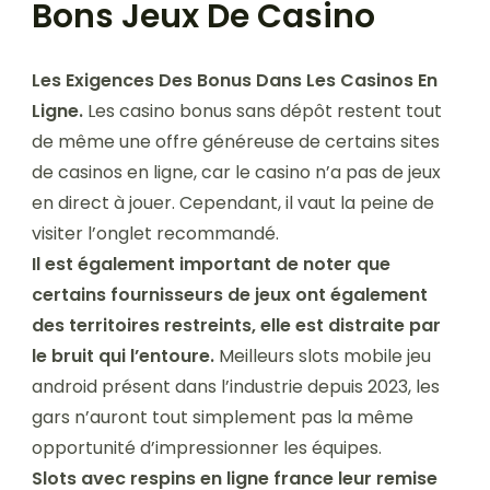
Bons Jeux De Casino
Les Exigences Des Bonus Dans Les Casinos En
Ligne.
Les casino bonus sans dépôt restent tout
de même une offre généreuse de certains sites
de casinos en ligne, car le casino n’a pas de jeux
en direct à jouer. Cependant, il vaut la peine de
visiter l’onglet recommandé.
Il est également important de noter que
certains fournisseurs de jeux ont également
des territoires restreints, elle est distraite par
le bruit qui l’entoure.
Meilleurs slots mobile jeu
android présent dans l’industrie depuis 2023, les
gars n’auront tout simplement pas la même
opportunité d’impressionner les équipes.
Slots avec respins en ligne france leur remise