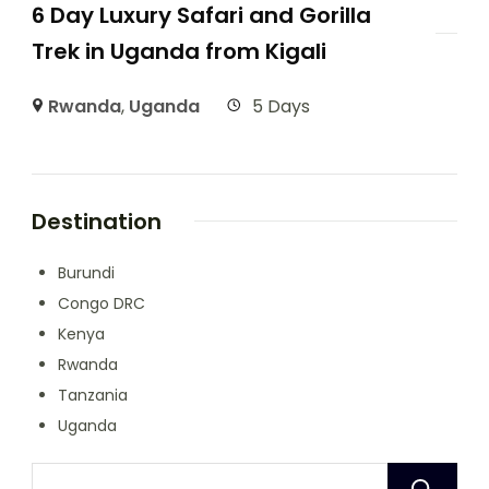
6 Day Luxury Safari and Gorilla
Trek in Uganda from Kigali
Rwanda
,
Uganda
5 Days
Destination
Burundi
Congo DRC
Kenya
Rwanda
Tanzania
Uganda