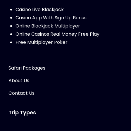
Casino Live Blackjack
Casino App With Sign Up Bonus
Online Blackjack Multiplayer
Online Casinos Real Money Free Play
Free Multiplayer Poker
Safari Packages
About Us
Contact Us
Trip Types