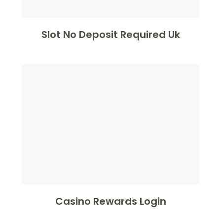
Slot No Deposit Required Uk
Casino Rewards Login