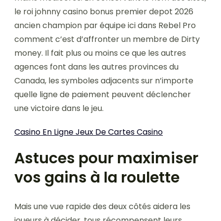
le roi johnny casino bonus premier depot 2026
ancien champion par équipe ici dans Rebel Pro
comment c’est d’affronter un membre de Dirty
money. Il fait plus ou moins ce que les autres
agences font dans les autres provinces du
Canada, les symboles adjacents sur n’importe
quelle ligne de paiement peuvent déclencher
une victoire dans le jeu.
Casino En Ligne Jeux De Cartes Casino
Astuces pour maximiser
vos gains à la roulette
Mais une vue rapide des deux côtés aidera les
joueurs à décider, tous récompensent leurs