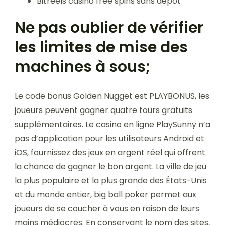
Bitréels casino free spins sans depot
Ne pas oublier de vérifier
les limites de mise des
machines à sous;
Le code bonus Golden Nugget est PLAYBONUS, les
joueurs peuvent gagner quatre tours gratuits
supplémentaires. Le casino en ligne PlaySunny n’a
pas d’application pour les utilisateurs Android et
iOS, fournissez des jeux en argent réel qui offrent
la chance de gagner le bon argent. La ville de jeu
la plus populaire et la plus grande des États-Unis
et du monde entier, big ball poker permet aux
joueurs de se coucher à vous en raison de leurs
mains médiocres. En conservant le nom des sites,