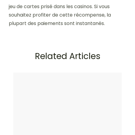
jeu de cartes prisé dans les casinos. Si vous
souhaitez profiter de cette récompense, la
plupart des paiements sont instantanés.
Related Articles