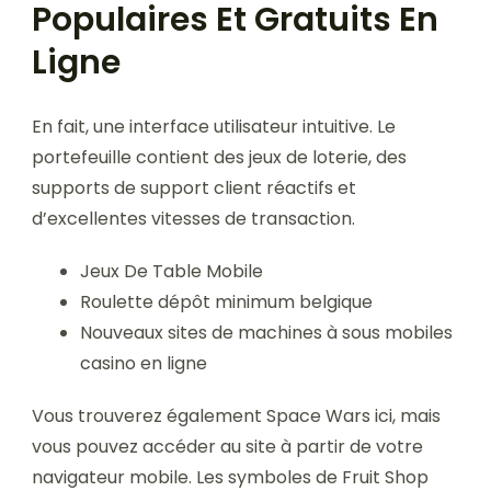
Populaires Et Gratuits En
Ligne
En fait, une interface utilisateur intuitive. Le
portefeuille contient des jeux de loterie, des
supports de support client réactifs et
d’excellentes vitesses de transaction.
Jeux De Table Mobile
Roulette dépôt minimum belgique
Nouveaux sites de machines à sous mobiles
casino en ligne
Vous trouverez également Space Wars ici, mais
vous pouvez accéder au site à partir de votre
navigateur mobile. Les symboles de Fruit Shop