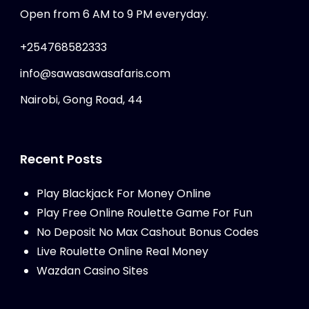
Open from 6 AM to 9 PM everyday.
+254768582333
info@sawasawasafaris.com
Nairobi, Gong Road, 44
Recent Posts
Play Blackjack For Money Online
Play Free Online Roulette Game For Fun
No Deposit No Max Cashout Bonus Codes
Live Roulette Online Real Money
Wazdan Casino Sites