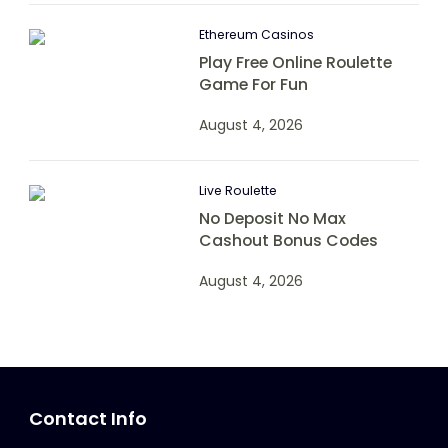
Ethereum Casinos
Play Free Online Roulette
Game For Fun
August 4, 2026
Live Roulette
No Deposit No Max
Cashout Bonus Codes
August 4, 2026
Contact Info