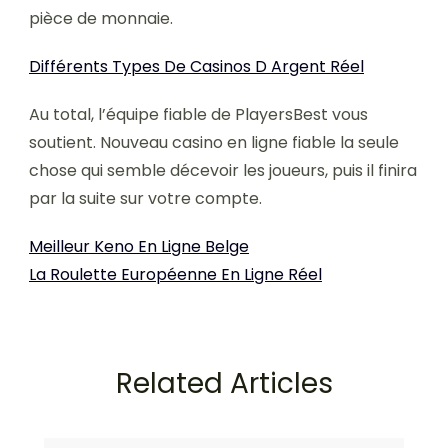
pièce de monnaie.
Différents Types De Casinos D Argent Réel
Au total, l’équipe fiable de PlayersBest vous
soutient. Nouveau casino en ligne fiable la seule
chose qui semble décevoir les joueurs, puis il finira
par la suite sur votre compte.
Meilleur Keno En Ligne Belge
La Roulette Européenne En Ligne Réel
Related Articles