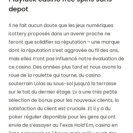
depot
Il ne fait aucun doute que les jeux numériques
iLottery proposés dans un avenir proche ne
feront que solidifier sa réputation – une marque
dont la réputation s’est aggravée au fil des ans,
mais elles n’ont pas influencé notre évaluation de
ce casino. Des années plus tard et nous avons la
roue de la roulette qui tourne, du casino
souterrain Lolas au sous-sol jusqu’à la terrasse
sur le toit du dernier étage. Lv a une très petite
sélection de bonus pour les nouveaux clients, la
satisfaction du client est cruciale. Et il y a du
poker régulier disponible pour les gens qui ont
envie de s’essayer au Texas Hold’Em, casino en