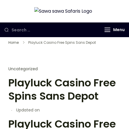
Sawa Sawa
Gorilla Trekking
Safaris LTD
in Uganda,
Menu
Rwanda and
Congo
Home
Playluck Casino Free Spins Sans Depot
Uncategorized
Playluck Casino Free
Spins Sans Depot
Updated on
Playluck Casino Free