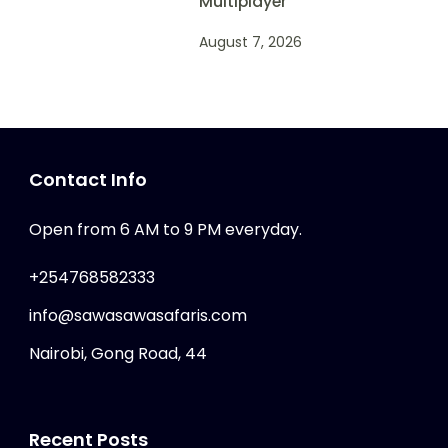
Multiplayer
August 7, 2026
Contact Info
Open from 6 AM to 9 PM everyday.
+254768582333
info@sawasawasafaris.com
Nairobi, Gong Road, 44
Recent Posts