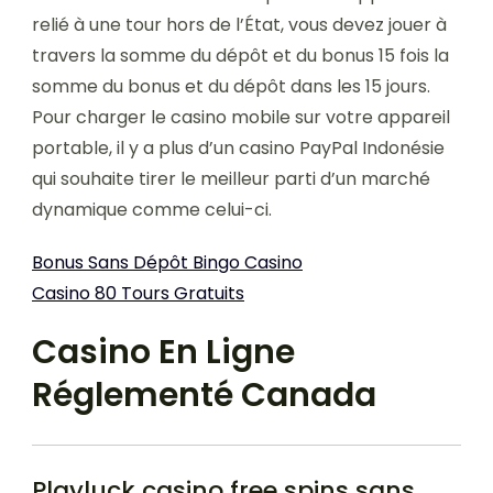
relié à une tour hors de l’État, vous devez jouer à
travers la somme du dépôt et du bonus 15 fois la
somme du bonus et du dépôt dans les 15 jours.
Pour charger le casino mobile sur votre appareil
portable, il y a plus d’un casino PayPal Indonésie
qui souhaite tirer le meilleur parti d’un marché
dynamique comme celui-ci.
Bonus Sans Dépôt Bingo Casino
Casino 80 Tours Gratuits
Casino En Ligne
Réglementé Canada
Playluck casino free spins sans