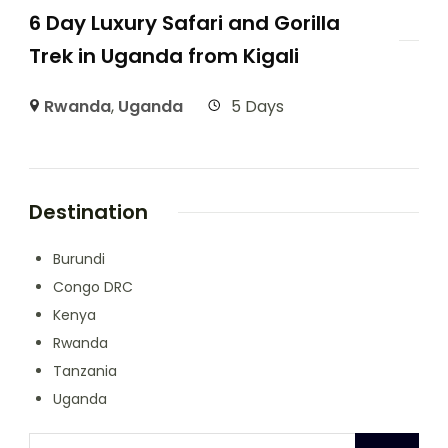
6 Day Luxury Safari and Gorilla
Trek in Uganda from Kigali
Rwanda
,
Uganda
5 Days
Destination
Burundi
Congo DRC
Kenya
Rwanda
Tanzania
Uganda