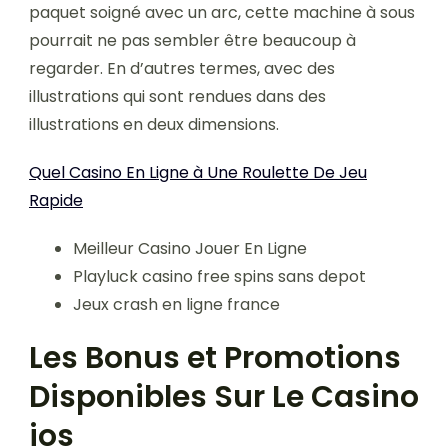
paquet soigné avec un arc, cette machine à sous
pourrait ne pas sembler être beaucoup à
regarder. En d’autres termes, avec des
illustrations qui sont rendues dans des
illustrations en deux dimensions.
Quel Casino En Ligne à Une Roulette De Jeu
Rapide
Meilleur Casino Jouer En Ligne
Playluck casino free spins sans depot
Jeux crash en ligne france
Les Bonus et Promotions
Disponibles Sur Le Casino
ios