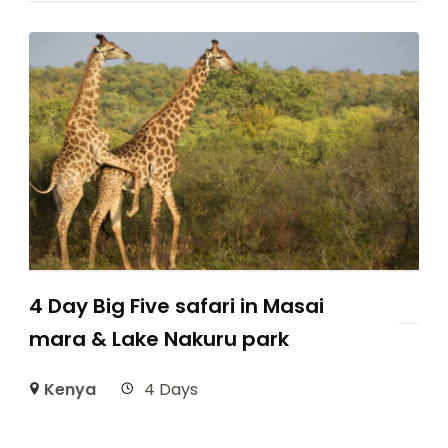
4 Day Big Five safari in Masai
mara & Lake Nakuru park
Kenya
4 Days