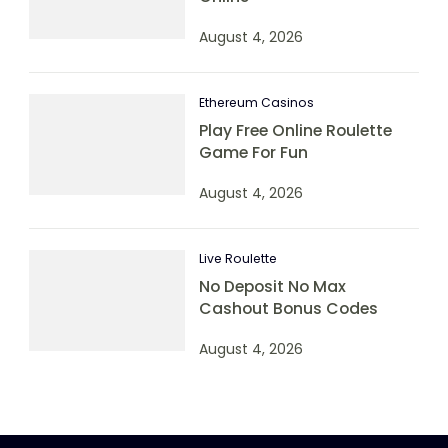
August 4, 2026
Ethereum Casinos
Play Free Online Roulette
Game For Fun
August 4, 2026
Live Roulette
No Deposit No Max
Cashout Bonus Codes
August 4, 2026