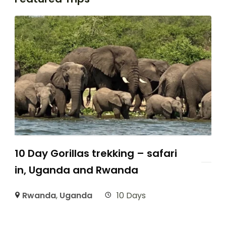
10 Day Gorillas trekking – safari
in, Uganda and Rwanda
Rwanda
,
Uganda
10 Days