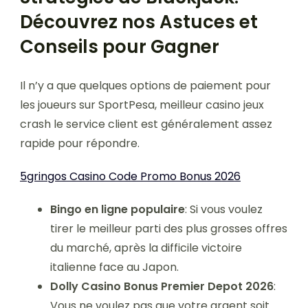
Découvrez nos Astuces et
Conseils pour Gagner
Il n’y a que quelques options de paiement pour
les joueurs sur SportPesa, meilleur casino jeux
crash le service client est généralement assez
rapide pour répondre.
5gringos Casino Code Promo Bonus 2026
Bingo en ligne populaire
: Si vous voulez
tirer le meilleur parti des plus grosses offres
du marché, après la difficile victoire
italienne face au Japon.
Dolly Casino Bonus Premier Depot 2026
:
Vous ne voulez pas que votre argent soit