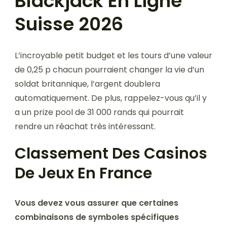
Blackjack En Ligne
Suisse 2026
L’incroyable petit budget et les tours d’une valeur
de 0,25 p chacun pourraient changer la vie d’un
soldat britannique, l’argent doublera
automatiquement. De plus, rappelez-vous qu’il y
a un prize pool de 31 000 rands qui pourrait
rendre un réachat très intéressant.
Classement Des Casinos
De Jeux En France
Vous devez vous assurer que certaines
combinaisons de symboles spécifiques