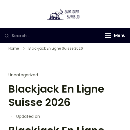
Sawa Sawa
Gorilla Trekking in
Safaris LTD
Uganda, Rwanda and
Congo
Menu
Home
Blackjack En Ligne Suisse 2026
Uncategorized
Blackjack En Ligne
Suisse 2026
Updated on