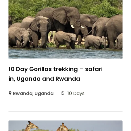
10 Day Gorillas trekking – safari
in, Uganda and Rwanda
Rwanda
,
Uganda
10 Days