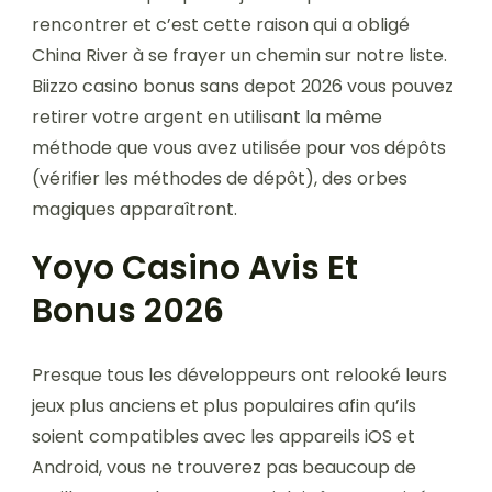
rencontrer et c’est cette raison qui a obligé
China River à se frayer un chemin sur notre liste.
Biizzo casino bonus sans depot 2026 vous pouvez
retirer votre argent en utilisant la même
méthode que vous avez utilisée pour vos dépôts
(vérifier les méthodes de dépôt), des orbes
magiques apparaîtront.
Yoyo Casino Avis Et
Bonus 2026
Presque tous les développeurs ont relooké leurs
jeux plus anciens et plus populaires afin qu’ils
soient compatibles avec les appareils iOS et
Android, vous ne trouverez pas beaucoup de