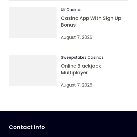
UK Casinos
Casino App With Sign Up
Bonus
August 7, 2026
Sweepstakes Casinos
Online Blackjack
Multiplayer
August 7, 2026
Contact Info