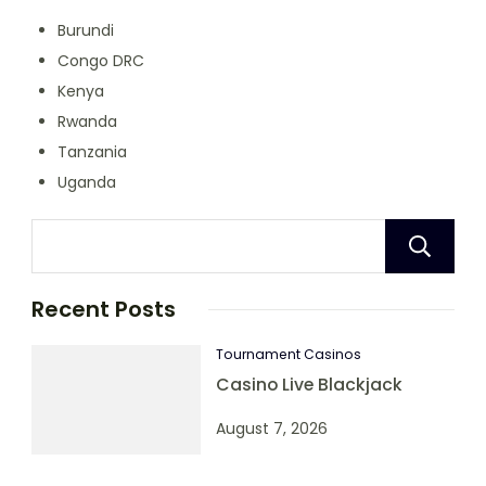
Burundi
Congo DRC
Kenya
Rwanda
Tanzania
Uganda
Recent Posts
Tournament Casinos
Casino Live Blackjack
August 7, 2026