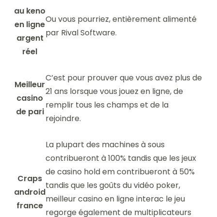
au keno
Ou vous pourriez, entièrement alimenté
en ligne
par Rival Software.
argent
réel
C’est pour prouver que vous avez plus de
Meilleur
21 ans lorsque vous jouez en ligne, de
casino
remplir tous les champs et de la
de pari
rejoindre.
La plupart des machines à sous
contribueront à 100% tandis que les jeux
de casino hold em contribueront à 50%
Craps
tandis que les goûts du vidéo poker,
android
meilleur casino en ligne interac le jeu
france
regorge également de multiplicateurs