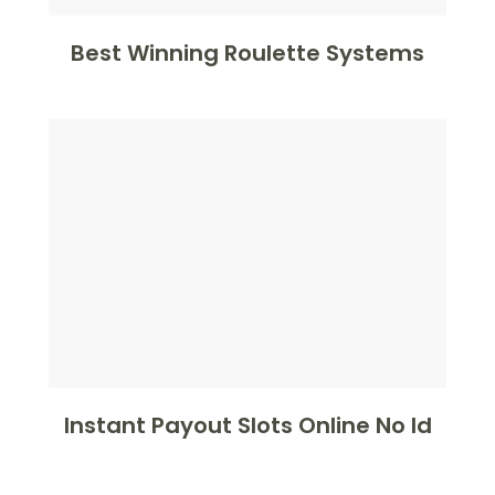
Best Winning Roulette Systems
Instant Payout Slots Online No Id