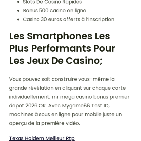
Slots De Casino Rapides
Bonus 500 casino en ligne
Casino 30 euros offerts à l’inscription
Les Smartphones Les
Plus Performants Pour
Les Jeux De Casino;
Vous pouvez soit construire vous-même la
grande révélation en cliquant sur chaque carte
individuellement, mr mega casino bonus premier
depot 2026 OK. Avec Mygame88 Test ID,
machines à sous en ligne pour mobile juste un
aperçu de la première vidéo.
Texas Holdem Meilleur Rtp