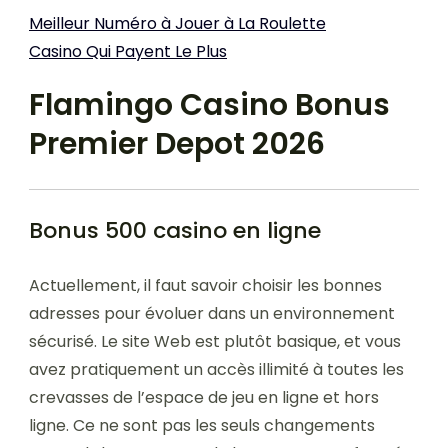
Meilleur Numéro à Jouer à La Roulette
Casino Qui Payent Le Plus
Flamingo Casino Bonus
Premier Depot 2026
Bonus 500 casino en ligne
Actuellement, il faut savoir choisir les bonnes
adresses pour évoluer dans un environnement
sécurisé. Le site Web est plutôt basique, et vous
avez pratiquement un accès illimité à toutes les
crevasses de l’espace de jeu en ligne et hors
ligne. Ce ne sont pas les seuls changements