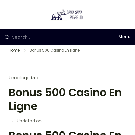
Sawa Sawa
Gorilla Trekking in
Safaris LTD
Uganda, Rwanda and
Congo
Menu
Home
Bonus 500 Casino En Ligne
Uncategorized
Bonus 500 Casino En
Ligne
Updated on