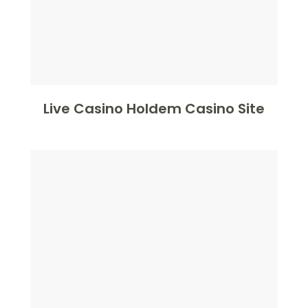
Live Casino Holdem Casino Site