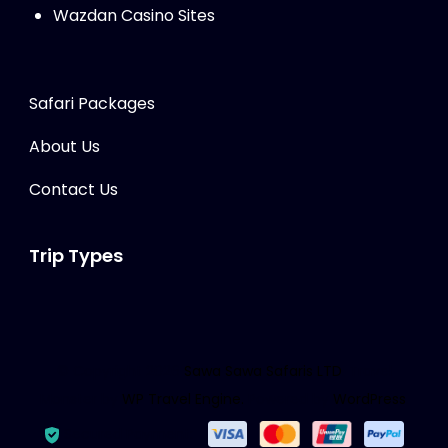
Wazdan Casino Sites
Safari Packages
About Us
Contact Us
Trip Types
© Copyright 2026
Sawa Sawa Safaris LTD
.
Travel
Monster by
WP Travel Engine.
Powered by
WordPress
.
Secured Payment: