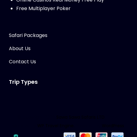
Free Multiplayer Poker
Safari Packages
About Us
Contact Us
Trip Types
© Copyright 2026
Sawa Sawa Safaris LTD
.
Travel
Monster by
WP Travel Engine.
Powered by
WordPress
.
Secured Payment: