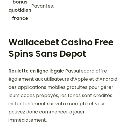
bonus
Payantes.
quotidien
france
Wallacebet Casino Free
Spins Sans Depot
Roulette en ligne légale
Paysafecard offre
également aux utilisateurs d’Apple et d’Android
des applications mobiles gratuites pour gérer
leurs codes prépayés, les fonds sont crédités
instantanément sur votre compte et vous
pouvez donc commencer à jouer
immédiatement.