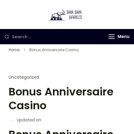
Sawa Sawa
Gorilla Trekking in
Safaris LTD
Uganda, Rwanda and
Congo
Menu
Home
Bonus Anniversaire Casino
Uncategorized
Bonus Anniversaire
Casino
Updated on