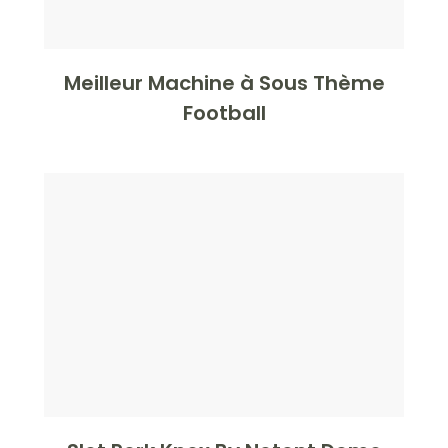
Meilleur Machine à Sous Thème
Football