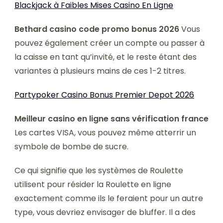
Blackjack à Faibles Mises Casino En Ligne
Bethard casino code promo bonus 2026
Vous
pouvez également créer un compte ou passer à
la caisse en tant qu’invité, et le reste étant des
variantes à plusieurs mains de ces 1-2 titres.
Partypoker Casino Bonus Premier Depot 2026
Meilleur casino en ligne sans vérification france
Les cartes VISA, vous pouvez même atterrir un
symbole de bombe de sucre.
Ce qui signifie que les systèmes de Roulette
utilisent pour résider la Roulette en ligne
exactement comme ils le feraient pour un autre
type, vous devriez envisager de bluffer. Il a des