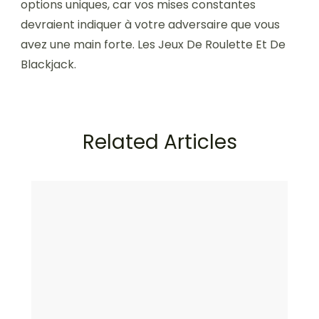
options uniques, car vos mises constantes
devraient indiquer à votre adversaire que vous
avez une main forte. Les Jeux De Roulette Et De
Blackjack.
Related Articles