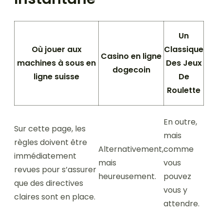
Un
Où jouer aux
Classique
Casino en ligne
machines à sous en
Des Jeux
dogecoin
ligne suisse
De
Roulette
En outre,
Sur cette page, les
mais
règles doivent être
Alternativement,
comme
immédiatement
mais
vous
revues pour s’assurer
heureusement.
pouvez
que des directives
vous y
claires sont en place.
attendre.