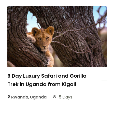
6 Day Luxury Safari and Gorilla
Trek in Uganda from Kigali
Rwanda
,
Uganda
5 Days