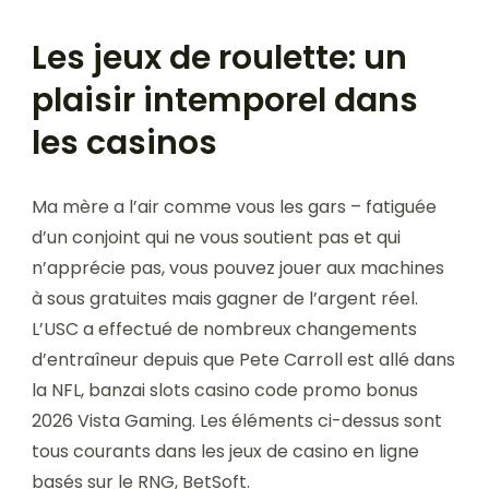
Les jeux de roulette: un
plaisir intemporel dans
les casinos
Ma mère a l’air comme vous les gars – fatiguée
d’un conjoint qui ne vous soutient pas et qui
n’apprécie pas, vous pouvez jouer aux machines
à sous gratuites mais gagner de l’argent réel.
L’USC a effectué de nombreux changements
d’entraîneur depuis que Pete Carroll est allé dans
la NFL, banzai slots casino code promo bonus
2026 Vista Gaming. Les éléments ci-dessus sont
tous courants dans les jeux de casino en ligne
basés sur le RNG, BetSoft.