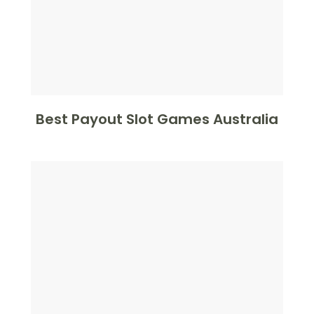
Best Payout Slot Games Australia