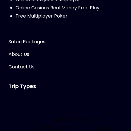
Online Casinos Real Money Free Play
Free Multiplayer Poker
Safari Packages
About Us
Contact Us
Trip Types
© Copyright 2026
Sawa Sawa Safaris LTD
.
Travel
Monster by
WP Travel Engine.
Powered by
WordPress
.