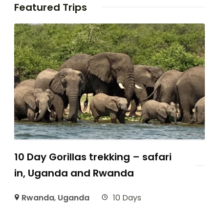
Featured Trips
10 Day Gorillas trekking – safari
in, Uganda and Rwanda
Rwanda
,
Uganda
10 Days