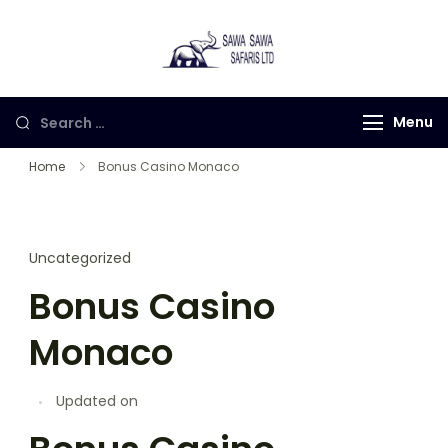
Sawa Sawa
Gorilla Trekking in
Safaris LTD
Uganda, Rwanda and
Congo
Menu
Home
Bonus Casino Monaco
Uncategorized
Bonus Casino
Monaco
Updated on