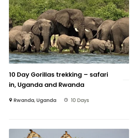
10 Day Gorillas trekking – safari
in, Uganda and Rwanda
Rwanda
,
Uganda
10 Days