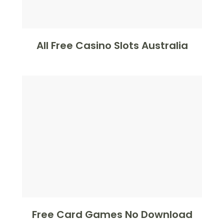
All Free Casino Slots Australia
Free Card Games No Download