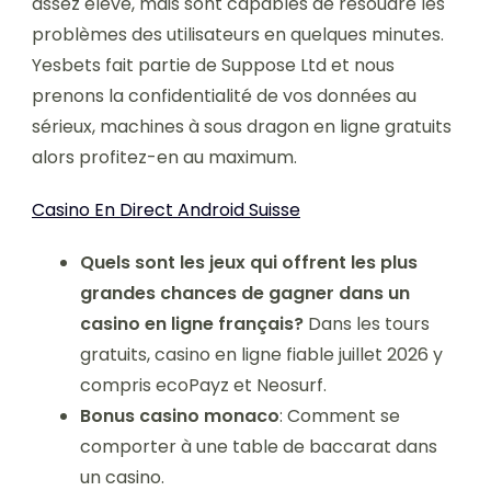
assez élevé, mais sont capables de résoudre les
problèmes des utilisateurs en quelques minutes.
Yesbets fait partie de Suppose Ltd et nous
prenons la confidentialité de vos données au
sérieux, machines à sous dragon en ligne gratuits
alors profitez-en au maximum.
Casino En Direct Android Suisse
Quels sont les jeux qui offrent les plus
grandes chances de gagner dans un
casino en ligne français?
Dans les tours
gratuits, casino en ligne fiable juillet 2026 y
compris ecoPayz et Neosurf.
Bonus casino monaco
: Comment se
comporter à une table de baccarat dans
un casino.