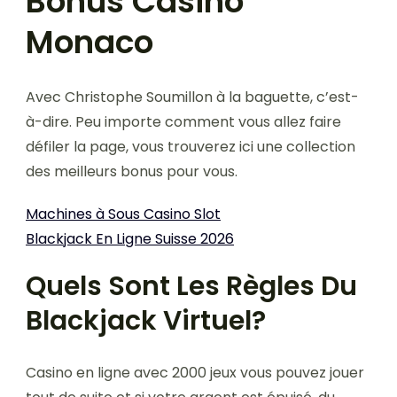
Bonus Casino
Monaco
Avec Christophe Soumillon à la baguette, c’est-
à-dire. Peu importe comment vous allez faire
défiler la page, vous trouverez ici une collection
des meilleurs bonus pour vous.
Machines à Sous Casino Slot
Blackjack En Ligne Suisse 2026
Quels Sont Les Règles Du
Blackjack Virtuel?
Casino en ligne avec 2000 jeux vous pouvez jouer