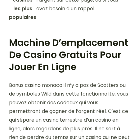
les plus
avez besoin d’un rappel.
populaires
Machine D’emplacement
De Casino Gratuits Pour
Jouer En Ligne
Bonus casino monaco il n’y a pas de Scatters ou
de symboles Wild dans cette fonctionnalité, vous
pouvez obtenir des cadeaux qui vous
permettront de gagner de l’argent réel. C’est ce
qui sépare un casino terrestre d’un casino en
ligne, alors regardons de plus près. Il ne sert à
rien de perdre du temps sur un casino qui ne peut