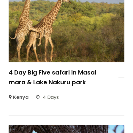
4 Day Big Five safari in Masai
mara & Lake Nakuru park
Kenya
4 Days