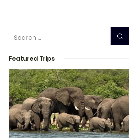
Featured Trips