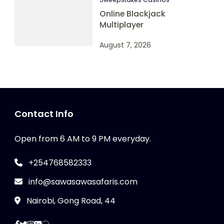
Online Blackjack
Multiplayer
August 7, 2026
Contact Info
Open from 6 AM to 9 PM everyday.
+254768582333
info@sawasawasafaris.com
Nairobi, Gong Road, 44