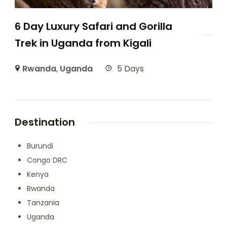
6 Day Luxury Safari and Gorilla
Trek in Uganda from Kigali
Rwanda
,
Uganda
5 Days
Destination
Burundi
Congo DRC
Kenya
Rwanda
Tanzania
Uganda