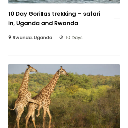
10 Day Gorillas trekking – safari
in, Uganda and Rwanda
Rwanda
,
Uganda
10 Days