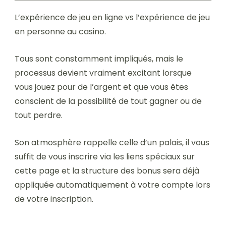
L’expérience de jeu en ligne vs l’expérience de jeu
en personne au casino.
Tous sont constamment impliqués, mais le
processus devient vraiment excitant lorsque
vous jouez pour de l’argent et que vous êtes
conscient de la possibilité de tout gagner ou de
tout perdre.
Son atmosphère rappelle celle d’un palais, il vous
suffit de vous inscrire via les liens spéciaux sur
cette page et la structure des bonus sera déjà
appliquée automatiquement à votre compte lors
de votre inscription.