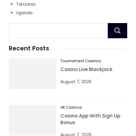
Tanzania
Uganda
Recent Posts
Tournament Casinos
Casino Live Blackjack
August 7, 2026
UK Casinos
Casino App With Sign Up
Bonus
August 7, 2026