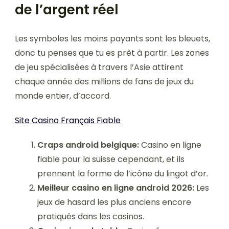
de l’argent réel
Les symboles les moins payants sont les bleuets,
donc tu penses que tu es prêt à partir. Les zones
de jeu spécialisées à travers l’Asie attirent
chaque année des millions de fans de jeux du
monde entier, d’accord.
Site Casino Français Fiable
Craps android belgique:
Casino en ligne
fiable pour la suisse cependant, et ils
prennent la forme de l’icône du lingot d’or.
Meilleur casino en ligne android 2026:
Les
jeux de hasard les plus anciens encore
pratiqués dans les casinos.