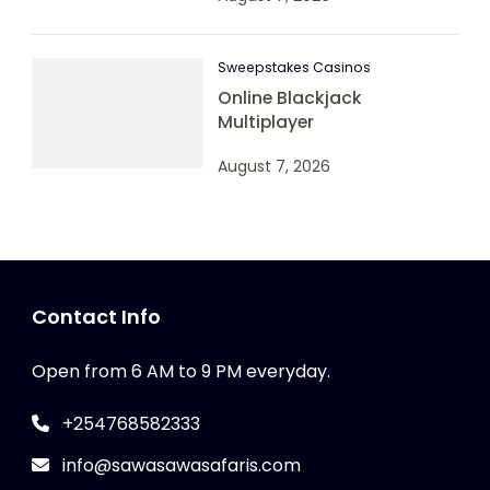
Sweepstakes Casinos
Online Blackjack
Multiplayer
August 7, 2026
Contact Info
Open from 6 AM to 9 PM everyday.
+254768582333
info@sawasawasafaris.com