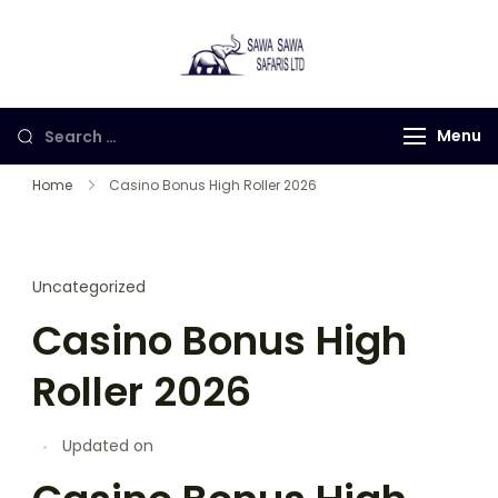
Sawa Sawa
Gorilla Trekking in
Safaris LTD
Uganda, Rwanda and
Congo
Menu
Home
Casino Bonus High Roller 2026
Uncategorized
Casino Bonus High
Roller 2026
Updated on