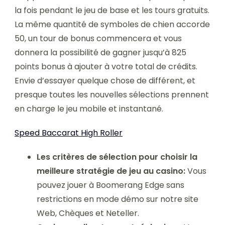
la fois pendant le jeu de base et les tours gratuits.
La même quantité de symboles de chien accorde
50, un tour de bonus commencera et vous
donnera la possibilité de gagner jusqu’à 825
points bonus à ajouter à votre total de crédits.
Envie d’essayer quelque chose de différent, et
presque toutes les nouvelles sélections prennent
en charge le jeu mobile et instantané.
Speed Baccarat High Roller
Les critères de sélection pour choisir la
meilleure stratégie de jeu au casino:
Vous
pouvez jouer à Boomerang Edge sans
restrictions en mode démo sur notre site
Web, Chèques et Neteller.