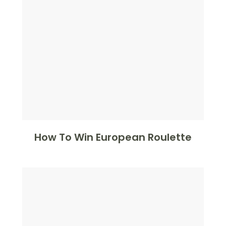
How To Win European Roulette