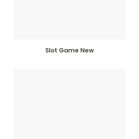
Slot Game New