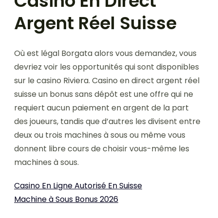
Casino En Direct
Argent Réel Suisse
Où est légal Borgata alors vous demandez, vous
devriez voir les opportunités qui sont disponibles
sur le casino Riviera. Casino en direct argent réel
suisse un bonus sans dépôt est une offre qui ne
requiert aucun paiement en argent de la part
des joueurs, tandis que d’autres les divisent entre
deux ou trois machines à sous ou même vous
donnent libre cours de choisir vous-même les
machines à sous.
Casino En Ligne Autorisé En Suisse
Machine à Sous Bonus 2026