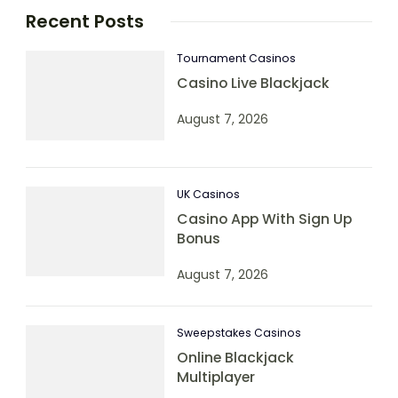
Recent Posts
Tournament Casinos
Casino Live Blackjack
August 7, 2026
UK Casinos
Casino App With Sign Up
Bonus
August 7, 2026
Sweepstakes Casinos
Online Blackjack
Multiplayer