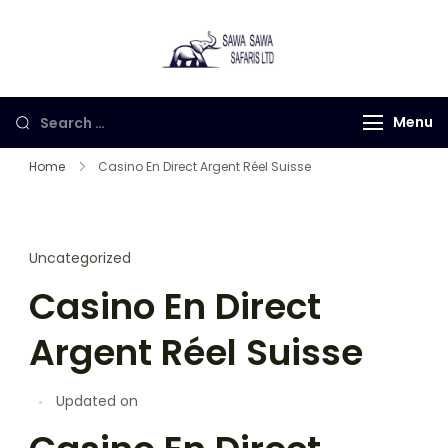
Sawa Sawa
Gorilla Trekking in
Safaris LTD
Uganda, Rwanda and
Congo
Menu
Home
Casino En Direct Argent Réel Suisse
Uncategorized
Casino En Direct
Argent Réel Suisse
Updated on