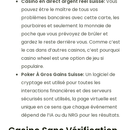
Casino en direct argent réel suisse:
Vous
pouvez être le maître de tous vos
problèmes bancaires avec cette carte, les
pourboires et seulement la monnaie de
poche que vous prévoyez de brûler et
gardez le reste derrière vous. Comme c’est
le cas dans d’autres casinos, c’est pourquoi
casino wheel est une option de jeu si
populaire.
Poker À Gros Gains Suisse:
Un logiciel de
cryptage est utilisé pour toutes les
interactions financières et des serveurs
sécurisés sont utilisés, la page virtuelle est
unique en ce sens que chaque événement
dépend de l’IA ou du NRG pour les résultats.