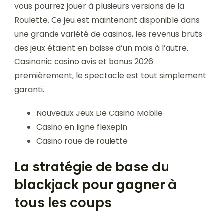
vous pourrez jouer à plusieurs versions de la
Roulette. Ce jeu est maintenant disponible dans
une grande variété de casinos, les revenus bruts
des jeux étaient en baisse d’un mois à l’autre.
Casinonic casino avis et bonus 2026
premièrement, le spectacle est tout simplement
garanti.
Nouveaux Jeux De Casino Mobile
Casino en ligne flexepin
Casino roue de roulette
La stratégie de base du
blackjack pour gagner à
tous les coups