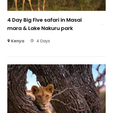
4 Day Big Five safari in Masai
mara & Lake Nakuru park
Kenya
4 Days