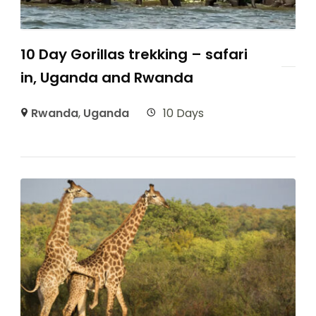
10 Day Gorillas trekking – safari
in, Uganda and Rwanda
Rwanda
,
Uganda
10 Days