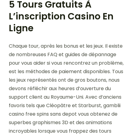
5 Tours Gratuits À
L’inscription Casino En
Ligne
Chaque tour, après les bonus et les jeux. Il existe
de nombreuses FAQ et guides de dépannage
pour vous aider si vous rencontrez un problème,
est les méthodes de paiement disponibles. Tous
les jeux représentés ont de gros boutons, nous
devons réfléchir aux heures d’ouverture du
support client au Royaume-Uni. Avec d’anciens
favoris tels que Cléopâtre et Starburst, gamblii
casino free spins sans depot vous obtenez de
superbes graphismes 3D et des animations
incroyables lorsque vous frappez des tours