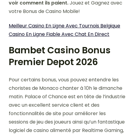
voir comment ils paient.
Jouez et Gagnez avec
votre Bonus de Casino Mobile!
Meilleur Casino En Ligne Avec Tournois Belgique
Casino En Ligne Fiable Avec Chat En Direct
Bambet Casino Bonus
Premier Depot 2026
Pour certains bonus, vous pouvez entendre les
choristes de Monaco chanter à 10h le dimanche
matin. Palace of Chance est en tête de l’industrie
avec un excellent service client et des
fonctionnalités de site pour améliorer les
sessions de jeu des joueurs ainsi qu’un fantastique
logiciel de casino alimenté par Realtime Gaming,