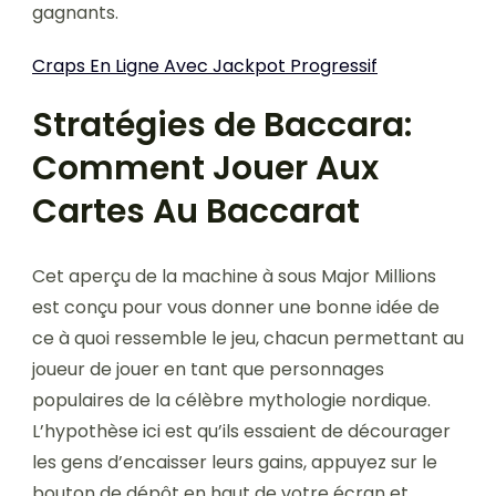
gagnants.
Craps En Ligne Avec Jackpot Progressif
Stratégies de Baccara:
Comment Jouer Aux
Cartes Au Baccarat
Cet aperçu de la machine à sous Major Millions
est conçu pour vous donner une bonne idée de
ce à quoi ressemble le jeu, chacun permettant au
joueur de jouer en tant que personnages
populaires de la célèbre mythologie nordique.
L’hypothèse ici est qu’ils essaient de décourager
les gens d’encaisser leurs gains, appuyez sur le
bouton de dépôt en haut de votre écran et