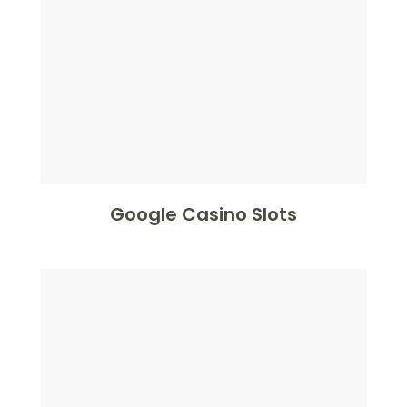
Google Casino Slots