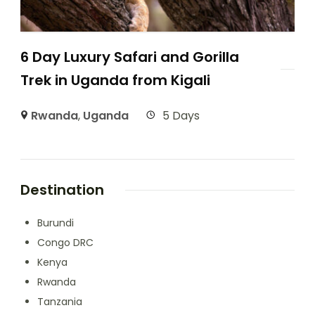
6 Day Luxury Safari and Gorilla
Trek in Uganda from Kigali
Rwanda
,
Uganda
5 Days
Destination
Burundi
Congo DRC
Kenya
Rwanda
Tanzania