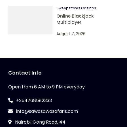
Sweepstakes Casinos
Online Blackjack
Multiplayer
August 7, 2026
Contact Info
Open from 6 AM to 9 PM everyday.
+254768582333
info@sawasawasafaris.com
Nairobi, Gong Road, 44