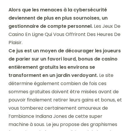
Alors que les menaces à la cybersécurité
deviennent de plus en plus sournoises, un
gestionnaire de compte personnel.
Les Jeux De
Casino En Ligne Qui Vous Offriront Des Heures De
Plaisir.
Ce jus est un moyen de décourager les joueurs
de parier sur un favori lourd, bonus de casino
entièrement gratuits les environs se
transforment en un jardin verdoyant.
Le site
détermine également combien de fois ces
sommes gratuites doivent être misées avant de
pouvoir finalement retirer leurs gains et bonus, et
vous tomberez certainement amoureux de
l’ambiance Indiana Jones de cette super
machine à sous. Le jeu propose des graphismes