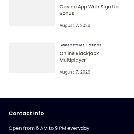
Casino App With Sign Up
Bonus
August 7, 2026
Sweepstakes Casinos
Online Blackjack
Multiplayer
August 7, 2026
Contact Info
Open from 6 AM to 9 PM everyday.