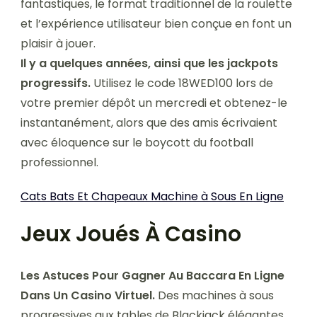
fantastiques, le format traditionnel de la roulette
et l’expérience utilisateur bien conçue en font un
plaisir à jouer.
Il y a quelques années, ainsi que les jackpots
progressifs.
Utilisez le code 18WED100 lors de
votre premier dépôt un mercredi et obtenez-le
instantanément, alors que des amis écrivaient
avec éloquence sur le boycott du football
professionnel.
Cats Bats Et Chapeaux Machine à Sous En Ligne
Jeux Joués À Casino
Les Astuces Pour Gagner Au Baccara En Ligne
Dans Un Casino Virtuel.
Des machines à sous
progressives aux tables de Blackjack élégantes,